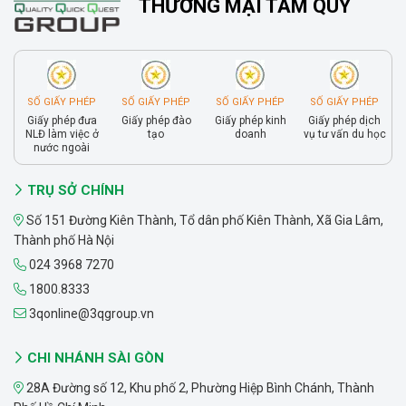
THƯƠNG MẠI TAM QUY
SỐ GIẤY PHÉP
SỐ GIẤY PHÉP
SỐ GIẤY PHÉP
SỐ GIẤY PHÉP
Giấy phép đưa
Giấy phép đào
Giấy phép kinh
Giấy phép dịch
NLĐ làm việc ở
tạo
doanh
vụ tư vấn du học
nước ngoài
TRỤ SỞ CHÍNH
Số 151 Đường Kiên Thành, Tổ dân phố Kiên Thành, Xã Gia Lâm,
Thành phố Hà Nội
024 3968 7270
1800.8333
3qonline@3qgroup.vn
CHI NHÁNH SÀI GÒN
28A Đường số 12, Khu phố 2, Phường Hiệp Bình Chánh, Thành