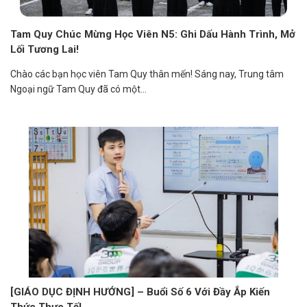
Tam Quy Chúc Mừng Học Viên N5: Ghi Dấu Hành Trình, Mở
Lối Tương Lai!
Chào các bạn học viên Tam Quy thân mến! Sáng nay, Trung tâm
Ngoại ngữ Tam Quy đã có một...
[GIÁO DỤC ĐỊNH HƯỚNG] – Buổi Số 6 Với Đầy Ắp Kiến
Thức Thực Tế!