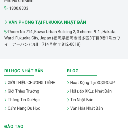
Phố Hồ Chí Minh
1800.8333
VĂN PHÒNG TẠI FUKUOKA NHẬT BẢN
Room No.714 ,Kawai Urban Building 2, 3 chome-9-1 , Hakata
Ward, Fukuoka City, Japan (福岡県福岡市博多区3丁目9番1号カワ
イ アーバンビルII 714号室 〒812-0018)
DU HỌC NHẬT BẢN
BLOG
GIỚI THIỆU CHƯƠNG TRÌNH
Hoạt Động Tại 3QGROUP
Giới Thiệu Trường
Hỏi Đáp XKLĐ Nhật Bản
Thông Tin Du Học
Tin Nhật Bản
Cẩm Nang Du Học
Văn Hóa Nhật Bản
ĐÀO TẠO