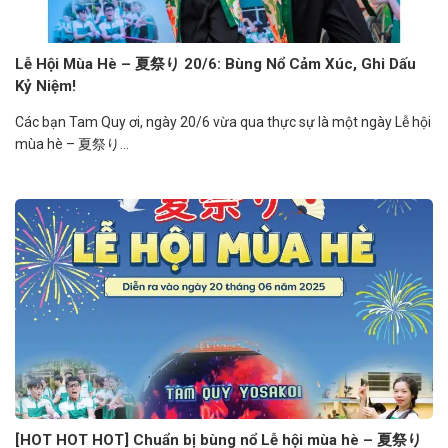
Lễ Hội Mùa Hè – 夏祭り 20/6: Bùng Nổ Cảm Xúc, Ghi Dấu
Kỷ Niệm!
Các bạn Tam Quy ơi, ngày 20/6 vừa qua thực sự là một ngày Lễ hội
mùa hè – 夏祭り...
[HOT HOT HOT] Chuẩn bị bùng nổ Lễ hội mùa hè – 夏祭り