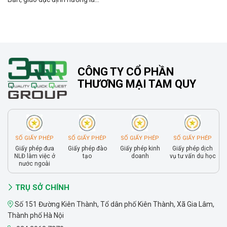
CÔNG TY CỔ PHẦN
THƯƠNG MẠI TAM QUY
SỐ GIẤY PHÉP
SỐ GIẤY PHÉP
SỐ GIẤY PHÉP
SỐ GIẤY PHÉP
Giấy phép đưa
Giấy phép đào
Giấy phép kinh
Giấy phép dịch
NLĐ làm việc ở
tạo
doanh
vụ tư vấn du học
nước ngoài
TRỤ SỞ CHÍNH
Số 151 Đường Kiên Thành, Tổ dân phố Kiên Thành, Xã Gia Lâm,
Thành phố Hà Nội