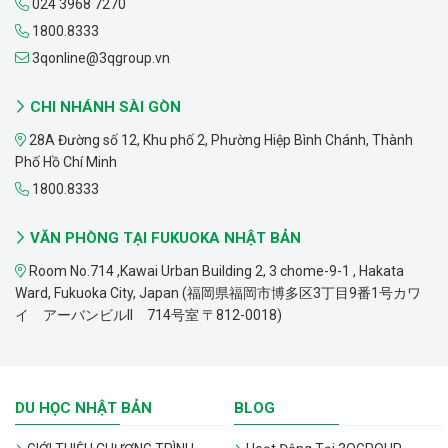
024 3968 7270
1800.8333
3qonline@3qgroup.vn
CHI NHÁNH SÀI GÒN
28A Đường số 12, Khu phố 2, Phường Hiệp Bình Chánh, Thành
Phố Hồ Chí Minh
1800.8333
VĂN PHÒNG TẠI FUKUOKA NHẬT BẢN
Room No.714 ,Kawai Urban Building 2, 3 chome-9-1 , Hakata
Ward, Fukuoka City, Japan (福岡県福岡市博多区3丁目9番1号カワ
イ アーバンビルII 714号室 〒812-0018)
DU HỌC NHẬT BẢN
BLOG