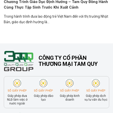
Chương Trình Giáo Dục Định Hướng – Tam Quy Đồng Hành
Cùng Thực Tập Sinh Trước Khi Xuất Cảnh
Trong hành trình đưa lao động trẻ Việt Nam đến với thị trường Nhật
Bản, giáo dục định hướng là...
CÔNG TY CỔ PHẦN
THƯƠNG MẠI TAM QUY
SỐ GIẤY PHÉP
SỐ GIẤY PHÉP
SỐ GIẤY PHÉP
SỐ GIẤY PHÉP
Giấy phép đưa
Giấy phép đào
Giấy phép kinh
Giấy phép dịch
NLĐ làm việc ở
tạo
doanh
vụ tư vấn du học
nước ngoài