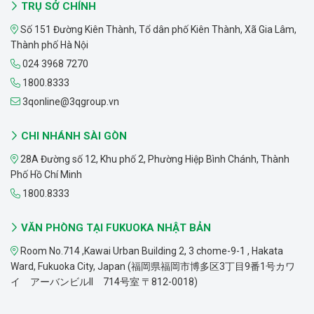
TRỤ SỞ CHÍNH
Số 151 Đường Kiên Thành, Tổ dân phố Kiên Thành, Xã Gia Lâm,
Thành phố Hà Nội
024 3968 7270
1800.8333
3qonline@3qgroup.vn
CHI NHÁNH SÀI GÒN
28A Đường số 12, Khu phố 2, Phường Hiệp Bình Chánh, Thành
Phố Hồ Chí Minh
1800.8333
VĂN PHÒNG TẠI FUKUOKA NHẬT BẢN
Room No.714 ,Kawai Urban Building 2, 3 chome-9-1 , Hakata
Ward, Fukuoka City, Japan (福岡県福岡市博多区3丁目9番1号カワ
イ アーバンビルII 714号室 〒812-0018)