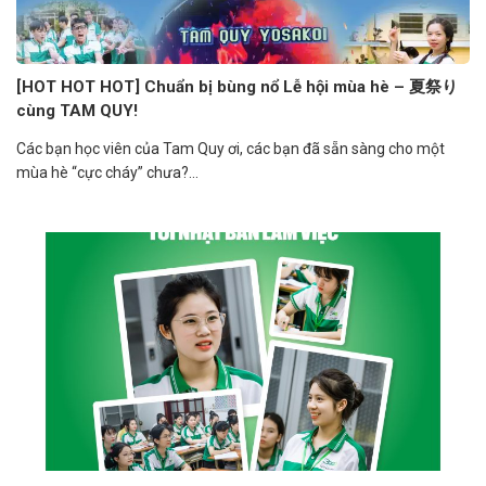
[HOT HOT HOT] Chuẩn bị bùng nổ Lễ hội mùa hè – 夏祭り
cùng TAM QUY!
Các bạn học viên của Tam Quy ơi, các bạn đã sẵn sàng cho một
mùa hè “cực cháy” chưa?...