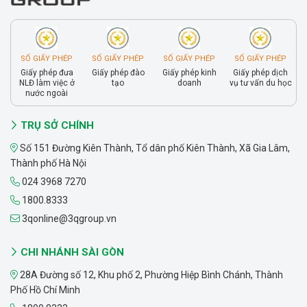
SỐ GIẤY PHÉP
SỐ GIẤY PHÉP
SỐ GIẤY PHÉP
SỐ GIẤY PHÉP
Giấy phép đưa
Giấy phép đào
Giấy phép kinh
Giấy phép dịch
NLĐ làm việc ở
tạo
doanh
vụ tư vấn du học
nước ngoài
TRỤ SỞ CHÍNH
Số 151 Đường Kiên Thành, Tổ dân phố Kiên Thành, Xã Gia Lâm,
Thành phố Hà Nội
024 3968 7270
1800.8333
3qonline@3qgroup.vn
CHI NHÁNH SÀI GÒN
28A Đường số 12, Khu phố 2, Phường Hiệp Bình Chánh, Thành
Phố Hồ Chí Minh