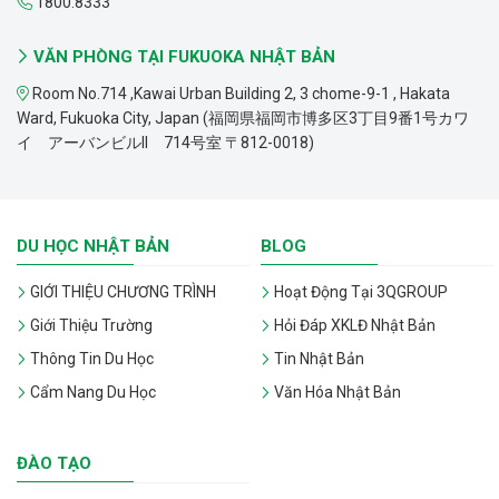
1800.8333
VĂN PHÒNG TẠI FUKUOKA NHẬT BẢN
Room No.714 ,Kawai Urban Building 2, 3 chome-9-1 , Hakata
Ward, Fukuoka City, Japan (福岡県福岡市博多区3丁目9番1号カワ
イ アーバンビルII 714号室 〒812-0018)
DU HỌC NHẬT BẢN
BLOG
GIỚI THIỆU CHƯƠNG TRÌNH
Hoạt Động Tại 3QGROUP
Giới Thiệu Trường
Hỏi Đáp XKLĐ Nhật Bản
Thông Tin Du Học
Tin Nhật Bản
Cẩm Nang Du Học
Văn Hóa Nhật Bản
ĐÀO TẠO