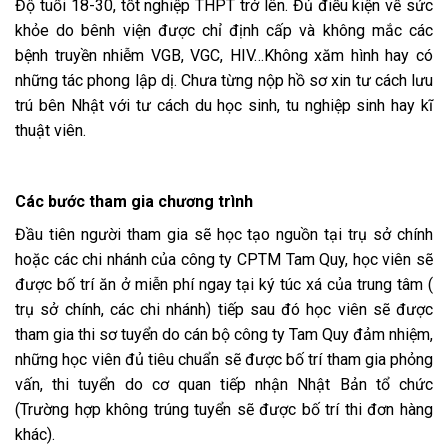
Độ tuổi 18-30, tốt nghiệp THPT trở lên. Đủ điều kiện về sức
khỏe do bênh viện được chỉ định cấp và không mắc các
bệnh truyền nhiễm VGB, VGC, HIV…Không xăm hình hay có
những tác phong lập dị. Chưa từng nộp hồ sơ xin tư cách lưu
trú bên Nhật với tư cách du học sinh, tu nghiệp sinh hay kĩ
thuật viên.
Các bước tham gia chương trình
Đầu tiên người tham gia sẽ học tạo nguồn tại trụ sở chính
hoặc các chi nhánh của công ty CPTM Tam Quy, học viên sẽ
được bố trí ăn ở miễn phí ngay tại ký túc xá của trung tâm (
trụ sở chính, các chi nhánh) tiếp sau đó học viên sẽ được
tham gia thi sơ tuyển do cán bộ công ty Tam Quy đảm nhiệm,
những học viên đủ tiêu chuẩn sẽ được bố trí tham gia phỏng
vấn, thi tuyển do cơ quan tiếp nhận Nhật Bản tổ chức
(Trường hợp không trúng tuyển sẽ được bố trí thi đơn hàng
khác).