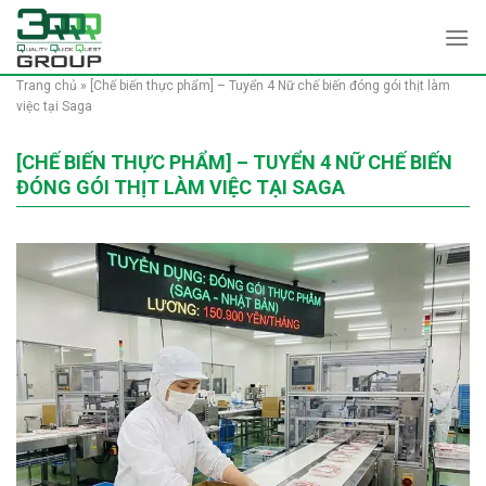
Skip
to
content
Trang chủ
»
[Chế biến thực phẩm] – Tuyển 4 Nữ chế biến đóng gói thịt làm
việc tại Saga
[CHẾ BIẾN THỰC PHẨM] – TUYỂN 4 NỮ CHẾ BIẾN
ĐÓNG GÓI THỊT LÀM VIỆC TẠI SAGA