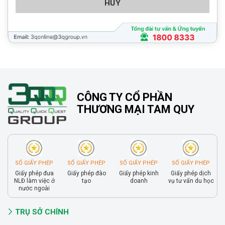
HỦY
CÔNG TY CỔ PHẦN
THƯƠNG MẠI TAM QUY
SỐ GIẤY PHÉP
SỐ GIẤY PHÉP
SỐ GIẤY PHÉP
SỐ GIẤY PHÉP
Giấy phép đưa
Giấy phép đào
Giấy phép kinh
Giấy phép dịch
NLĐ làm việc ở
tạo
doanh
vụ tư vấn du học
nước ngoài
TRỤ SỞ CHÍNH