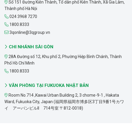
Số 151 Đường Kiên Thành, Tổ dân phố Kiên Thành, Xã Gia Lâm,
Thành phố Hà Nội
024 3968 7270
1800.8333
3qonline@3qgroup.vn
CHI NHÁNH SÀI GÒN
28A Đường số 12, Khu phố 2, Phường Hiệp Bình Chánh, Thành
Phố Hồ Chí Minh
1800.8333
VĂN PHÒNG TẠI FUKUOKA NHẬT BẢN
Room No.714 ,Kawai Urban Building 2, 3 chome-9-1 , Hakata
Ward, Fukuoka City, Japan (福岡県福岡市博多区3丁目9番1号カワ
イ アーバンビルII 714号室 〒812-0018)