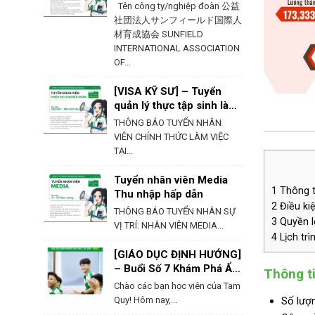
Ehime – Nhật Bản
Tên công ty/nghiệp đoàn 公益
社団法人サンフィールド国際人
材育成協会 SUNFIELD
INTERNATIONAL ASSOCIATION
OF...
[VISA KỸ SƯ] – Tuyển
quản lý thực tập sinh làm
việc tại Hokkaido
THÔNG BÁO TUYỂN NHÂN
VIÊN CHÍNH THỨC LÀM VIỆC
TẠI...
Tuyển nhân viên Media
1
Thông ti
Thu nhập hấp dẫn
2
Điều kiệ
THÔNG BÁO TUYỂN NHÂN SỰ
3
Quyền lợ
VỊ TRÍ: NHÂN VIÊN MEDIA...
4
Lịch trì
[GIÁO DỤC ĐỊNH HƯỚNG]
– Buổi Số 7 Khám Phá Ẩm
Thông ti
Thực & Phong Tục Của
Chào các bạn học viên của Tam
Nhật Bản
Quy! Hôm nay,...
Số lượn