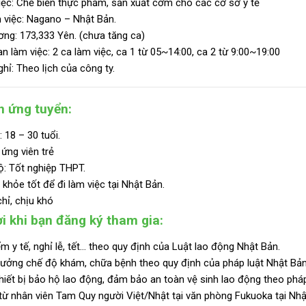
ệc: Chế biến thực phẩm, sản xuất cơm cho các cơ sở y tế
 việc: Nagano – Nhật Bản.
ơng:
173,333 Yên. (chưa tăng ca)
an làm việc: 2 ca làm việc, ca 1 từ 05~14:00, ca 2 từ 9:00~19:00
hỉ: Theo lịch của công ty.
n ứng tuyển:
: 18 – 30 tuổi.
 ứng viên trẻ
ộ:
Tốt nghiệp THPT.
khỏe tốt để đi làm việc tại Nhật Bản.
hỉ, chịu khó
i khi bạn đăng ký tham gia:
m y tế, nghỉ lễ, tết… theo quy định của Luật lao động Nhật Bản.
ưởng chế độ khám, chữa bệnh theo quy định của pháp luật Nhật Bản
hiết bị bảo hộ lao động, đảm bảo an toàn vệ sinh lao động theo pháp
từ nhân viên Tam Quy người Việt/Nhật tại văn phòng Fukuoka tại Nhậ