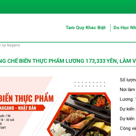
Tam Quy Khác Biệt
Du Học Nh
c tại Nagano
G CHẾ BIẾN THỰC PHẨM LƯƠNG 173,333 YÊN, LÀM V
Số lượn
Nơi làm
Lương:
Dự kiến
Dự kiến
Công vi