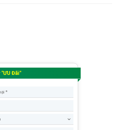
y
"ƯU Đãi"