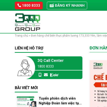
Skip
1800 8333
ĐĂNG KÝ NHANH
to
content
Trang chủ
»
Đơn hàng chế biến thực phẩm lương 173,333 Yên, làm việ
ĐƠN HÀN
LIÊN HỆ HỖ TRỢ
3Q Call Center
1800 8333
BÀI VIẾT MỚI
Tuyển phiên dịch viên
Nghiệp Đoàn làm việc tại