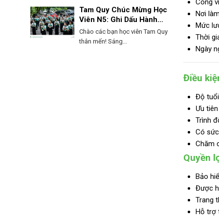
Công vi
Tam Quy Chúc Mừng Học
Nơi làm
Viên N5: Ghi Dấu Hành
Mức lư
Trình, Mở Lối Tương Lai!
Chào các bạn học viên Tam Quy
Thời gi
thân mến! Sáng...
Ngày ng
Điều kiệ
Độ tuổi
Ưu tiên
Trình đ
Có sức 
Chăm c
Quyền lợ
Bảo hiể
Được h
Trang t
Hỗ trợ 