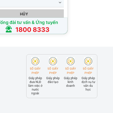
HỦY
SỐ GIẤY
SỐ GIẤY
SỐ GIẤY
SỐ GIẤY
PHÉP
PHÉP
PHÉP
PHÉP
Giấy phép
Giấy phép
Giấy phép
Giấy phép
đưa NLĐ
đào tạo
kinh
dịch vụ tư
làm việc ở
doanh
vấn du
nước
học
ngoài