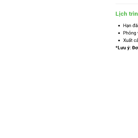
Lịch trì
Hạn đă
Phỏng 
Xuất c
*Lưu ý: Đơ