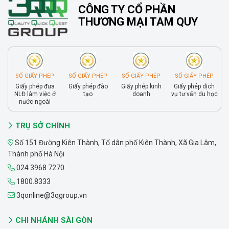
CÔNG TY CỔ PHẦN
THƯƠNG MẠI TAM QUY
SỐ GIẤY PHÉP
SỐ GIẤY PHÉP
SỐ GIẤY PHÉP
SỐ GIẤY PHÉP
Giấy phép đưa
Giấy phép đào
Giấy phép kinh
Giấy phép dịch
NLĐ làm việc ở
tạo
doanh
vụ tư vấn du học
nước ngoài
TRỤ SỞ CHÍNH
Số 151 Đường Kiên Thành, Tổ dân phố Kiên Thành, Xã Gia Lâm,
Thành phố Hà Nội
024 3968 7270
1800.8333
3qonline@3qgroup.vn
CHI NHÁNH SÀI GÒN