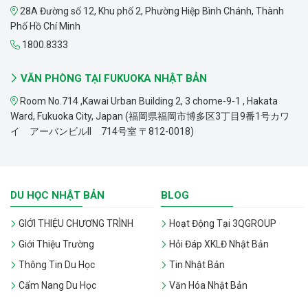
28A Đường số 12, Khu phố 2, Phường Hiệp Bình Chánh, Thành
Phố Hồ Chí Minh
1800.8333
VĂN PHÒNG TẠI FUKUOKA NHẬT BẢN
Room No.714 ,Kawai Urban Building 2, 3 chome-9-1 , Hakata
Ward, Fukuoka City, Japan (福岡県福岡市博多区3丁目9番1号カワ
イ アーバンビルII 714号室 〒812-0018)
DU HỌC NHẬT BẢN
BLOG
GIỚI THIỆU CHƯƠNG TRÌNH
Hoạt Động Tại 3QGROUP
Giới Thiệu Trường
Hỏi Đáp XKLĐ Nhật Bản
Thông Tin Du Học
Tin Nhật Bản
Cẩm Nang Du Học
Văn Hóa Nhật Bản