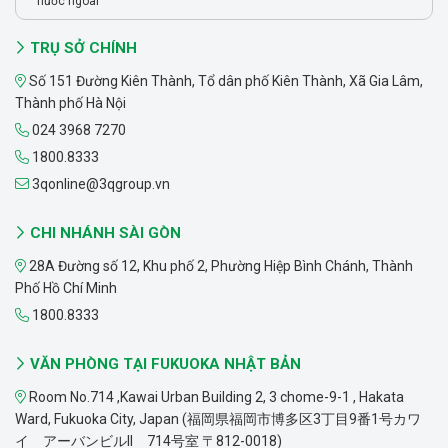
nước ngoài
TRỤ SỞ CHÍNH
Số 151 Đường Kiên Thành, Tổ dân phố Kiên Thành, Xã Gia Lâm,
Thành phố Hà Nội
024 3968 7270
1800.8333
3qonline@3qgroup.vn
CHI NHÁNH SÀI GÒN
28A Đường số 12, Khu phố 2, Phường Hiệp Bình Chánh, Thành
Phố Hồ Chí Minh
1800.8333
VĂN PHÒNG TẠI FUKUOKA NHẬT BẢN
Room No.714 ,Kawai Urban Building 2, 3 chome-9-1 , Hakata
Ward, Fukuoka City, Japan (福岡県福岡市博多区3丁目9番1号カワ
イ アーバンビルII 714号室 〒812-0018)