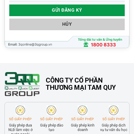
HỦY
CÔNG TY CỔ PHẦN
THƯƠNG MẠI TAM QUY
SỐ GIẤY PHÉP
SỐ GIẤY PHÉP
SỐ GIẤY PHÉP
SỐ GIẤY PHÉP
Giấy phép đưa
Giấy phép đào
Giấy phép kinh
Giấy phép dịch
NLĐ làm việc ở
tạo
doanh
vụ tư vấn du học