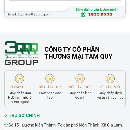
CÔNG TY CỔ PHẦN
THƯƠNG MẠI TAM QUY
SỐ GIẤY PHÉP
SỐ GIẤY PHÉP
SỐ GIẤY PHÉP
SỐ GIẤY PHÉP
Giấy phép đưa
Giấy phép đào
Giấy phép kinh
Giấy phép dịch
NLĐ làm việc ở
tạo
doanh
vụ tư vấn du học
nước ngoài
TRỤ SỞ CHÍNH
Số 151 Đường Kiên Thành, Tổ dân phố Kiên Thành, Xã Gia Lâm,