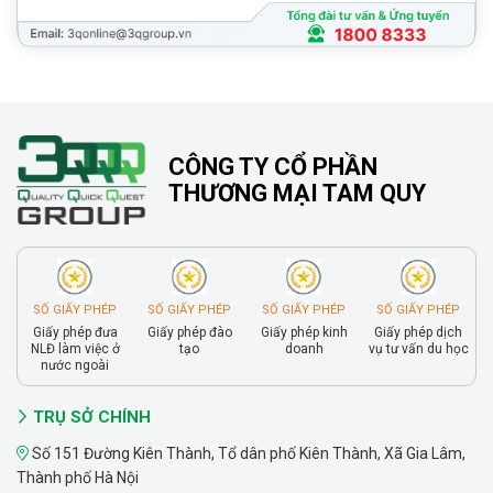
CÔNG TY CỔ PHẦN
THƯƠNG MẠI TAM QUY
SỐ GIẤY PHÉP
SỐ GIẤY PHÉP
SỐ GIẤY PHÉP
SỐ GIẤY PHÉP
Giấy phép đưa
Giấy phép đào
Giấy phép kinh
Giấy phép dịch
NLĐ làm việc ở
tạo
doanh
vụ tư vấn du học
nước ngoài
TRỤ SỞ CHÍNH
Số 151 Đường Kiên Thành, Tổ dân phố Kiên Thành, Xã Gia Lâm,
Thành phố Hà Nội