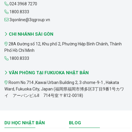
024 3968 7270
1800.8333
3qonline@3qgroup.vn
CHI NHÁNH SÀI GÒN
28A Đường số 12, Khu phố 2, Phường Hiệp Bình Chánh, Thành
Phố Hồ Chí Minh
1800.8333
VĂN PHÒNG TẠI FUKUOKA NHẬT BẢN
Room No.714 ,Kawai Urban Building 2, 3 chome-9-1 , Hakata
Ward, Fukuoka City, Japan (福岡県福岡市博多区3丁目9番1号カワ
イ アーバンビルII 714号室 〒812-0018)
DU HỌC NHẬT BẢN
BLOG