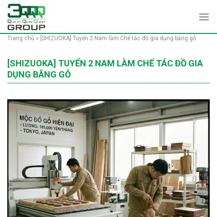
Skip
to
content
Trang chủ
»
[SHIZUOKA] Tuyển 2 Nam làm Chế tác đồ gia dụng bằng gỗ
[SHIZUOKA] TUYỂN 2 NAM LÀM CHẾ TÁC ĐỒ GIA
DỤNG BẰNG GỖ