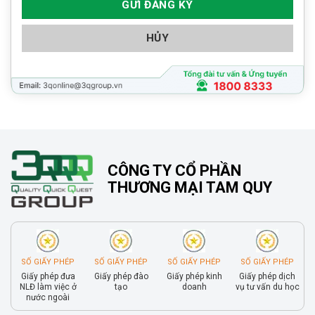
HỦY
CÔNG TY CỔ PHẦN
THƯƠNG MẠI TAM QUY
SỐ GIẤY PHÉP
SỐ GIẤY PHÉP
SỐ GIẤY PHÉP
SỐ GIẤY PHÉP
Giấy phép đưa
Giấy phép đào
Giấy phép kinh
Giấy phép dịch
NLĐ làm việc ở
tạo
doanh
vụ tư vấn du học
nước ngoài