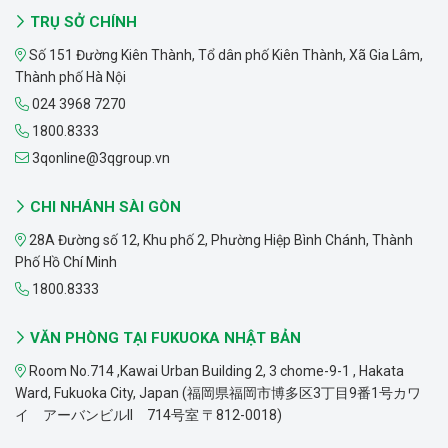
TRỤ SỞ CHÍNH
Số 151 Đường Kiên Thành, Tổ dân phố Kiên Thành, Xã Gia Lâm,
Thành phố Hà Nội
024 3968 7270
1800.8333
3qonline@3qgroup.vn
CHI NHÁNH SÀI GÒN
28A Đường số 12, Khu phố 2, Phường Hiệp Bình Chánh, Thành
Phố Hồ Chí Minh
1800.8333
VĂN PHÒNG TẠI FUKUOKA NHẬT BẢN
Room No.714 ,Kawai Urban Building 2, 3 chome-9-1 , Hakata
Ward, Fukuoka City, Japan (福岡県福岡市博多区3丁目9番1号カワ
イ アーバンビルII 714号室 〒812-0018)