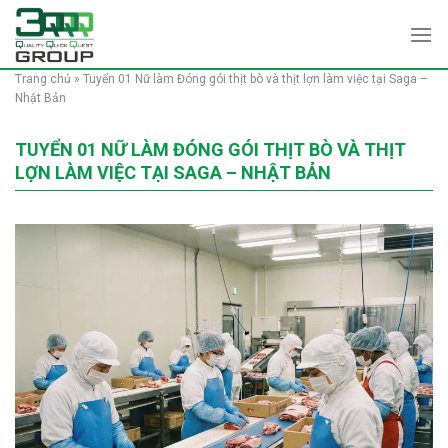
Skip
to
content
Trang chủ
»
Tuyển 01 Nữ làm Đóng gói thịt bò và thịt lợn làm việc tại Saga –
Nhật Bản
TUYỂN 01 NỮ LÀM ĐÓNG GÓI THỊT BÒ VÀ THỊT
LỢN LÀM VIỆC TẠI SAGA – NHẬT BẢN