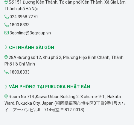
Số 151 Đường Kiên Thành, Tổ dân phố Kiên Thành, Xã Gia Lâm,
Thành phố Hà Nội
024 3968 7270
1800.8333
3qonline@3qgroup.vn
CHI NHÁNH SÀI GÒN
28A Đường số 12, Khu phố 2, Phường Hiệp Bình Chánh, Thành
Phố Hồ Chí Minh
1800.8333
VĂN PHÒNG TẠI FUKUOKA NHẬT BẢN
Room No.714 ,Kawai Urban Building 2, 3 chome-9-1 , Hakata
Ward, Fukuoka City, Japan (福岡県福岡市博多区3丁目9番1号カワ
イ アーバンビルII 714号室 〒812-0018)