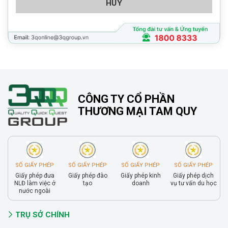
HỦY
CÔNG TY CỔ PHẦN
THƯƠNG MẠI TAM QUY
SỐ GIẤY PHÉP
SỐ GIẤY PHÉP
SỐ GIẤY PHÉP
SỐ GIẤY PHÉP
Giấy phép đưa
Giấy phép đào
Giấy phép kinh
Giấy phép dịch
NLĐ làm việc ở
tạo
doanh
vụ tư vấn du học
nước ngoài
TRỤ SỞ CHÍNH