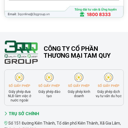
CÔNG TY CỔ PHẦN
THƯƠNG MẠI TAM QUY
SỐ GIẤY PHÉP
SỐ GIẤY PHÉP
SỐ GIẤY PHÉP
SỐ GIẤY PHÉP
Giấy phép đưa
Giấy phép đào
Giấy phép kinh
Giấy phép dịch
NLĐ làm việc ở
tạo
doanh
vụ tư vấn du học
nước ngoài
TRỤ SỞ CHÍNH
Số 151 Đường Kiên Thành, Tổ dân phố Kiên Thành, Xã Gia Lâm,