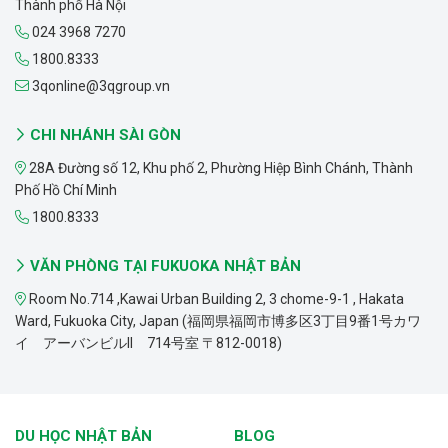
Thành phố Hà Nội
024 3968 7270
1800.8333
3qonline@3qgroup.vn
CHI NHÁNH SÀI GÒN
28A Đường số 12, Khu phố 2, Phường Hiệp Bình Chánh, Thành
Phố Hồ Chí Minh
1800.8333
VĂN PHÒNG TẠI FUKUOKA NHẬT BẢN
Room No.714 ,Kawai Urban Building 2, 3 chome-9-1 , Hakata
Ward, Fukuoka City, Japan (福岡県福岡市博多区3丁目9番1号カワ
イ アーバンビルII 714号室 〒812-0018)
DU HỌC NHẬT BẢN
BLOG