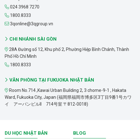
024 3968 7270
1800.8333
3qonline@3qgroup.vn
CHI NHÁNH SÀI GÒN
28A Đường số 12, Khu phố 2, Phường Hiệp Bình Chánh, Thành
Phố Hồ Chí Minh
1800.8333
VĂN PHÒNG TẠI FUKUOKA NHẬT BẢN
Room No.714 ,Kawai Urban Building 2, 3 chome-9-1 , Hakata
Ward, Fukuoka City, Japan (福岡県福岡市博多区3丁目9番1号カワ
イ アーバンビルII 714号室 〒812-0018)
DU HỌC NHẬT BẢN
BLOG