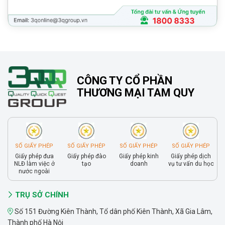
CÔNG TY CỔ PHẦN
THƯƠNG MẠI TAM QUY
SỐ GIẤY PHÉP
SỐ GIẤY PHÉP
SỐ GIẤY PHÉP
SỐ GIẤY PHÉP
Giấy phép đưa
Giấy phép đào
Giấy phép kinh
Giấy phép dịch
NLĐ làm việc ở
tạo
doanh
vụ tư vấn du học
nước ngoài
TRỤ SỞ CHÍNH
Số 151 Đường Kiên Thành, Tổ dân phố Kiên Thành, Xã Gia Lâm,
Thành phố Hà Nội