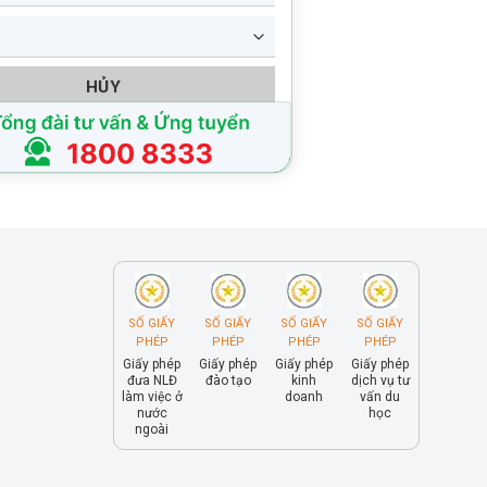
HỦY
SỐ GIẤY
SỐ GIẤY
SỐ GIẤY
SỐ GIẤY
PHÉP
PHÉP
PHÉP
PHÉP
Giấy phép
Giấy phép
Giấy phép
Giấy phép
đưa NLĐ
đào tạo
kinh
dịch vụ tư
làm việc ở
doanh
vấn du
nước
học
ngoài