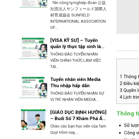
Ehime – Nhật Bản
Tên công ty/nghiệp đoàn 公益
社団法人サンフィールド国際人
材育成協会 SUNFIELD
INTERNATIONAL ASSOCIATION
OF...
[VISA KỸ SƯ] – Tuyển
quản lý thực tập sinh làm
việc tại Hokkaido
THÔNG BÁO TUYỂN NHÂN
VIÊN CHÍNH THỨC LÀM VIỆC
TẠI...
1
Thông ti
Tuyển nhân viên Media
2
Điều kiệ
Thu nhập hấp dẫn
3
Quyền lợ
THÔNG BÁO TUYỂN NHÂN SỰ
4
Lịch trì
VỊ TRÍ: NHÂN VIÊN MEDIA...
[GIÁO DỤC ĐỊNH HƯỚNG]
Thông ti
– Buổi Số 7 Khám Phá Ẩm
Thực & Phong Tục Của
Số lượn
Chào các bạn học viên của Tam
Nhật Bản
Quy! Hôm nay,...
Công vi