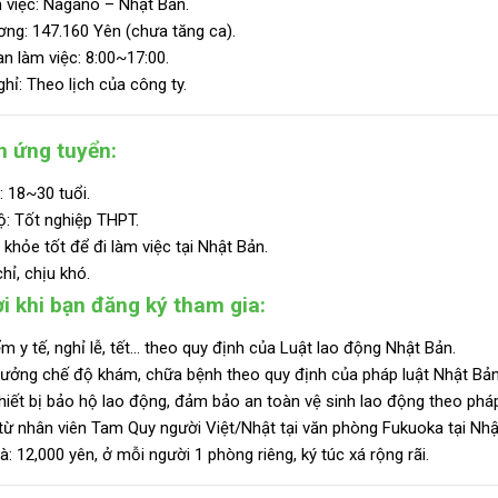
 việc: Nagano – Nhật Bản.
ơng: 147.160 Yên
(chưa tăng ca).
an làm việc: 8:00~17:00.
hỉ: Theo lịch của công ty.
n ứng tuyển:
: 18~30 tuổi.
ộ:
Tốt nghiệp THPT.
khỏe tốt để đi làm việc tại Nhật Bản.
ỉ, chịu khó.
i khi bạn đăng ký tham gia:
m y tế, nghỉ lễ, tết… theo quy định của Luật lao động Nhật Bản.
ưởng chế độ khám, chữa bệnh theo quy định của pháp luật Nhật Bản
hiết bị bảo hộ lao động, đảm bảo an toàn vệ sinh lao động theo pháp
từ nhân viên Tam Quy người Việt/Nhật tại văn phòng Fukuoka tại Nhậ
à: 12,000 yên, ở mỗi người 1 phòng riêng, ký túc xá rộng rãi.