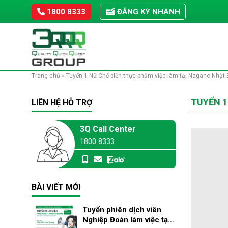
Skip
1800 8333
ĐĂNG KÝ NHANH
to
content
Trang chủ
»
Tuyển 1 Nữ Chế biến thực phẩm việc làm tại Nagano Nhật
TUYỂN 1
LIÊN HỆ HỖ TRỢ
3Q Call Center
1800 8333
BÀI VIẾT MỚI
Tuyển phiên dịch viên
Nghiệp Đoàn làm việc tại