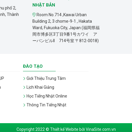
NHẬT BẢN
hu phố 2,
ánh, Thành
Room No.714 ,Kawai Urban
Building 2, 3 chome-9-1 , Hakata
Ward, Fukuoka City, Japan (福岡県福
岡市博多区3丁目9番1号カワイ ア
ーバンビルII 714号室 〒812-0018)
ĐÀO TẠO
UP
Giới Thiệu Trung Tâm
n
Lịch Khai Giảng
Học Tiếng Nhật Online
Thông Tin Tiếng Nhật
Copyright 2022 © Thiết kế Webite bởi VinaSite.com.vn