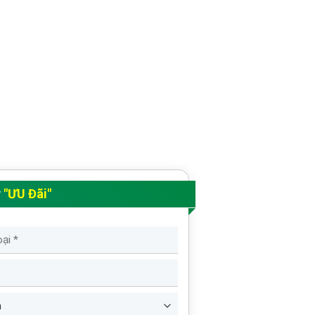
y
"ƯU Đãi"