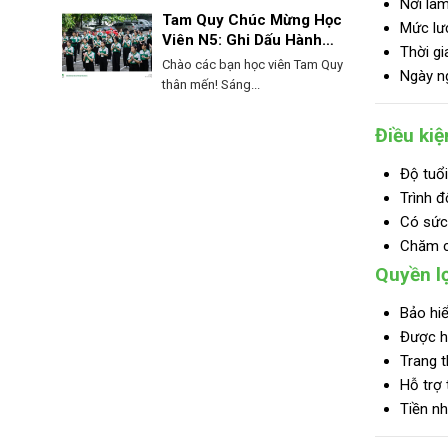
Nơi làm
Tam Quy Chúc Mừng Học
Mức lư
Viên N5: Ghi Dấu Hành
Thời gi
Trình, Mở Lối Tương Lai!
Chào các bạn học viên Tam Quy
Ngày ng
thân mến! Sáng...
Điều kiệ
Độ tuổi
Trình đ
Có sức 
Chăm ch
Quyền lợ
Bảo hiể
Được h
Trang t
Hỗ trợ 
Tiền nh