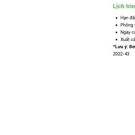
Lịch trì
Hạn đă
Phỏng 
Ngày c
Xuất c
*Lưu ý: Đơ
2022-43