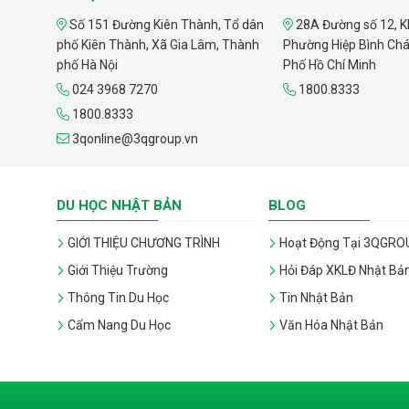
Số 151 Đường Kiên Thành, Tổ dân
28A Đường số 12, K
phố Kiên Thành, Xã Gia Lâm, Thành
Phường Hiệp Bình Ch
phố Hà Nội
Phố Hồ Chí Minh
024 3968 7270
1800.8333
1800.8333
3qonline@3qgroup.vn
DU HỌC NHẬT BẢN
BLOG
GIỚI THIỆU CHƯƠNG TRÌNH
Hoạt Động Tại 3QGRO
Giới Thiệu Trường
Hỏi Đáp XKLĐ Nhật Bả
Thông Tin Du Học
Tin Nhật Bản
Cẩm Nang Du Học
Văn Hóa Nhật Bản