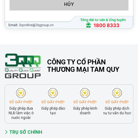
HỦY
CÔNG TY CỔ PHẦN
THƯƠNG MẠI TAM QUY
SỐ GIẤY PHÉP
SỐ GIẤY PHÉP
SỐ GIẤY PHÉP
SỐ GIẤY PHÉP
Giấy phép đưa
Giấy phép đào
Giấy phép kinh
Giấy phép dịch
NLĐ làm việc ở
tạo
doanh
vụ tư vấn du học
nước ngoài
TRỤ SỞ CHÍNH