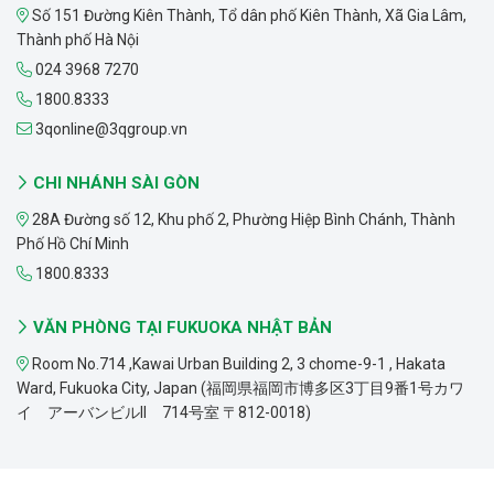
Số 151 Đường Kiên Thành, Tổ dân phố Kiên Thành, Xã Gia Lâm,
Thành phố Hà Nội
024 3968 7270
1800.8333
3qonline@3qgroup.vn
CHI NHÁNH SÀI GÒN
28A Đường số 12, Khu phố 2, Phường Hiệp Bình Chánh, Thành
Phố Hồ Chí Minh
1800.8333
VĂN PHÒNG TẠI FUKUOKA NHẬT BẢN
Room No.714 ,Kawai Urban Building 2, 3 chome-9-1 , Hakata
Ward, Fukuoka City, Japan (福岡県福岡市博多区3丁目9番1号カワ
イ アーバンビルII 714号室 〒812-0018)