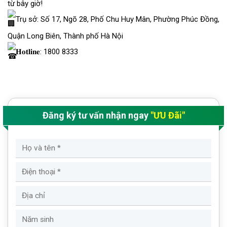
từ bây giờ!
Trụ sở: Số 17, Ngõ 28, Phố Chu Huy Mân, Phường Phúc Đồng,
Quận Long Biên, Thành phố Hà Nội
𝐇𝐨𝐭𝐥𝐢𝐧𝐞: 1800 8333
Đăng ký tư vấn nhận ngay
"ƯU Đãi"