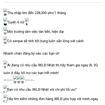
Thu nhập lên đến 238,300 yên/1 tháng
Tuyển 6 nữ
Môi trường làm việc tân tiến, hiện đại
Có senpai dễ tính tốt bụng luôn sẵn lòng sát cánh
Nhanh chân đăng ký nào các bạn ơi!
Ai đang có nhu cầu XKLĐ Nhật thì hãy tham gia ngay đi, 3Q
luôn ở đây, hỗ trợ các bạn hết mình!
———-
———-
Bạn có nhu cầu XKLĐ Nhật với chi phí tối ưu?
Hãy tìm kiếm những đơn hàng XKLĐ phù hợp với mình ngay