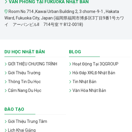
VĂN PHÒNG TẠI FUKUOKA NHẬT BẢN
Room No.714 ,Kawai Urban Building 2, 3 chome-9-1 , Hakata
Ward, Fukuoka City, Japan (福岡県福岡市博多区3丁目9番1号カワ
イ アーバンビルII 714号室 〒812-0018)
DU HỌC NHẬT BẢN
BLOG
GIỚI THIỆU CHƯƠNG TRÌNH
Hoạt Động Tại 3QGROUP
Giới Thiệu Trường
Hỏi Đáp XKLĐ Nhật Bản
Thông Tin Du Học
Tin Nhật Bản
Cẩm Nang Du Học
Văn Hóa Nhật Bản
ĐÀO TẠO
Giới Thiệu Trung Tâm
Lịch Khai Giảng