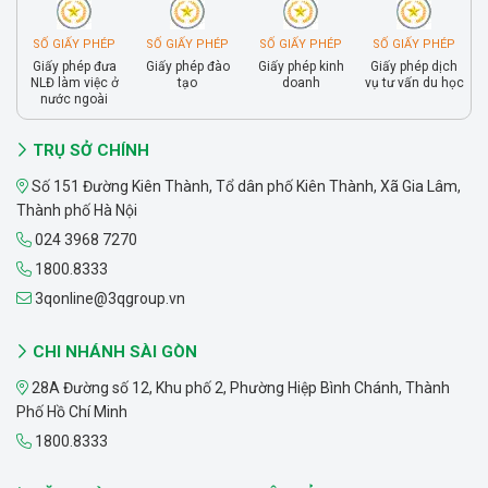
SỐ GIẤY PHÉP
SỐ GIẤY PHÉP
SỐ GIẤY PHÉP
SỐ GIẤY PHÉP
Giấy phép đưa
Giấy phép đào
Giấy phép kinh
Giấy phép dịch
NLĐ làm việc ở
tạo
doanh
vụ tư vấn du học
nước ngoài
TRỤ SỞ CHÍNH
Số 151 Đường Kiên Thành, Tổ dân phố Kiên Thành, Xã Gia Lâm,
Thành phố Hà Nội
024 3968 7270
1800.8333
3qonline@3qgroup.vn
CHI NHÁNH SÀI GÒN
28A Đường số 12, Khu phố 2, Phường Hiệp Bình Chánh, Thành
Phố Hồ Chí Minh
1800.8333