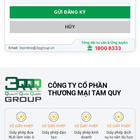
HỦY
CÔNG TY CỔ PHẦN
THƯƠNG MẠI TAM QUY
SỐ GIẤY PHÉP
SỐ GIẤY PHÉP
SỐ GIẤY PHÉP
SỐ GIẤY PHÉP
Giấy phép đưa
Giấy phép đào
Giấy phép kinh
Giấy phép dịch
NLĐ làm việc ở
tạo
doanh
vụ tư vấn du học