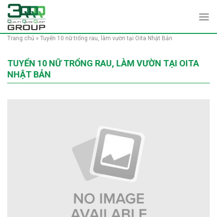
Skip
to
content
Trang chủ
»
Tuyển 10 nữ trổng rau, làm vườn tại Oita Nhật Bản
TUYỂN 10 NỮ TRỔNG RAU, LÀM VƯỜN TẠI OITA
NHẬT BẢN