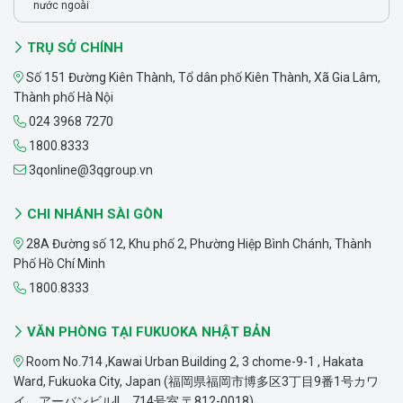
nước ngoài
TRỤ SỞ CHÍNH
Số 151 Đường Kiên Thành, Tổ dân phố Kiên Thành, Xã Gia Lâm,
Thành phố Hà Nội
024 3968 7270
1800.8333
3qonline@3qgroup.vn
CHI NHÁNH SÀI GÒN
28A Đường số 12, Khu phố 2, Phường Hiệp Bình Chánh, Thành
Phố Hồ Chí Minh
1800.8333
VĂN PHÒNG TẠI FUKUOKA NHẬT BẢN
Room No.714 ,Kawai Urban Building 2, 3 chome-9-1 , Hakata
Ward, Fukuoka City, Japan (福岡県福岡市博多区3丁目9番1号カワ
イ アーバンビルII 714号室 〒812-0018)