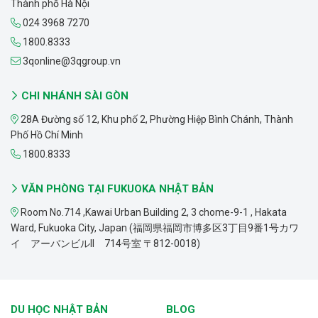
Thành phố Hà Nội
024 3968 7270
1800.8333
3qonline@3qgroup.vn
CHI NHÁNH SÀI GÒN
28A Đường số 12, Khu phố 2, Phường Hiệp Bình Chánh, Thành
Phố Hồ Chí Minh
1800.8333
VĂN PHÒNG TẠI FUKUOKA NHẬT BẢN
Room No.714 ,Kawai Urban Building 2, 3 chome-9-1 , Hakata
Ward, Fukuoka City, Japan (福岡県福岡市博多区3丁目9番1号カワ
イ アーバンビルII 714号室 〒812-0018)
DU HỌC NHẬT BẢN
BLOG