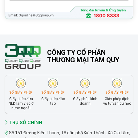
CÔNG TY CỔ PHẦN
THƯƠNG MẠI TAM QUY
SỐ GIẤY PHÉP
SỐ GIẤY PHÉP
SỐ GIẤY PHÉP
SỐ GIẤY PHÉP
Giấy phép đưa
Giấy phép đào
Giấy phép kinh
Giấy phép dịch
NLĐ làm việc ở
tạo
doanh
vụ tư vấn du học
nước ngoài
TRỤ SỞ CHÍNH
Số 151 Đường Kiên Thành, Tổ dân phố Kiên Thành, Xã Gia Lâm,