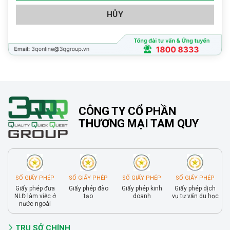
HỦY
CÔNG TY CỔ PHẦN
THƯƠNG MẠI TAM QUY
SỐ GIẤY PHÉP
SỐ GIẤY PHÉP
SỐ GIẤY PHÉP
SỐ GIẤY PHÉP
Giấy phép đưa
Giấy phép đào
Giấy phép kinh
Giấy phép dịch
NLĐ làm việc ở
tạo
doanh
vụ tư vấn du học
nước ngoài
TRỤ SỞ CHÍNH