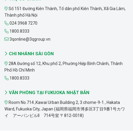
Số 151 Đường Kiên Thành, Tổ dân phố Kiên Thành, Xã Gia Lâm,
Thành phố Hà Nội
024 3968 7270
1800.8333
3qonline@3qgroup.vn
CHI NHÁNH SÀI GÒN
28A Đường số 12, Khu phố 2, Phường Hiệp Bình Chánh, Thành
Phố Hồ Chí Minh
1800.8333
VĂN PHÒNG TẠI FUKUOKA NHẬT BẢN
Room No.714 ,Kawai Urban Building 2, 3 chome-9-1 , Hakata
Ward, Fukuoka City, Japan (福岡県福岡市博多区3丁目9番1号カワ
イ アーバンビルII 714号室 〒812-0018)