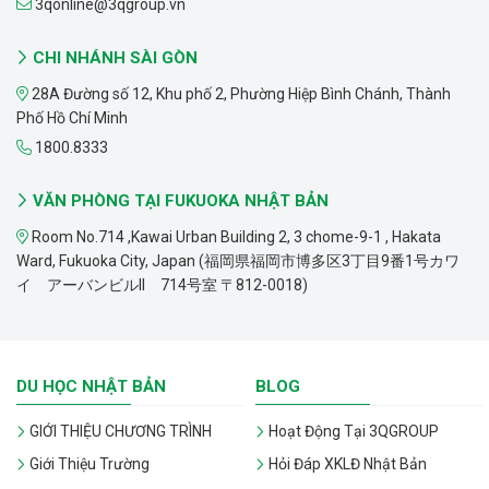
3qonline@3qgroup.vn
CHI NHÁNH SÀI GÒN
28A Đường số 12, Khu phố 2, Phường Hiệp Bình Chánh, Thành
Phố Hồ Chí Minh
1800.8333
VĂN PHÒNG TẠI FUKUOKA NHẬT BẢN
Room No.714 ,Kawai Urban Building 2, 3 chome-9-1 , Hakata
Ward, Fukuoka City, Japan (福岡県福岡市博多区3丁目9番1号カワ
イ アーバンビルII 714号室 〒812-0018)
DU HỌC NHẬT BẢN
BLOG
GIỚI THIỆU CHƯƠNG TRÌNH
Hoạt Động Tại 3QGROUP
Giới Thiệu Trường
Hỏi Đáp XKLĐ Nhật Bản