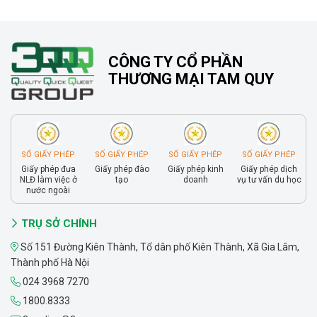
CÔNG TY CỔ PHẦN
THƯƠNG MẠI TAM QUY
SỐ GIẤY PHÉP
SỐ GIẤY PHÉP
SỐ GIẤY PHÉP
SỐ GIẤY PHÉP
Giấy phép đưa
Giấy phép đào
Giấy phép kinh
Giấy phép dịch
NLĐ làm việc ở
tạo
doanh
vụ tư vấn du học
nước ngoài
TRỤ SỞ CHÍNH
Số 151 Đường Kiên Thành, Tổ dân phố Kiên Thành, Xã Gia Lâm,
Thành phố Hà Nội
024 3968 7270
1800.8333