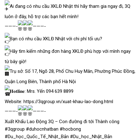
Ai đang có nhu cầu XKLĐ Nhật thì hãy tham gia ngay đi, 3Q
luôn ở đây, hỗ trợ các bạn hết mình!
———-
———-
Bạn có nhu cầu XKLĐ Nhật với chi phí tối ưu?
Hãy tìm kiếm những đơn hàng XKLĐ phù hợp với mình ngay
từ bây giờ!
Trụ sở: Số 17, Ngõ 28, Phố Chu Huy Mân, Phường Phúc Đồng,
Quận Long Biên, Thành phố Hà Nội
𝐇𝐨𝐭𝐥𝐢𝐧𝐞: Mrs. Yến 094 639 8899
Website:
https://3qgroup.vn/xuat-khau-lao-dong.html
———-
———-
Xuất Khẩu Lao Động 3Q – Con đường đi tới Thành công
#3qgroup
#duhocnhatban
#hocbong
#Du_học_Quốc_Tế_Nhật_Bản
#Du_học_Nhật_Bản