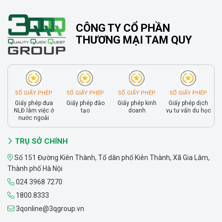
CÔNG TY CỔ PHẦN
THƯƠNG MẠI TAM QUY
SỐ GIẤY PHÉP
SỐ GIẤY PHÉP
SỐ GIẤY PHÉP
SỐ GIẤY PHÉP
Giấy phép đưa
Giấy phép đào
Giấy phép kinh
Giấy phép dịch
NLĐ làm việc ở
tạo
doanh
vụ tư vấn du học
nước ngoài
TRỤ SỞ CHÍNH
Số 151 Đường Kiên Thành, Tổ dân phố Kiên Thành, Xã Gia Lâm,
Thành phố Hà Nội
024 3968 7270
1800.8333
3qonline@3qgroup.vn