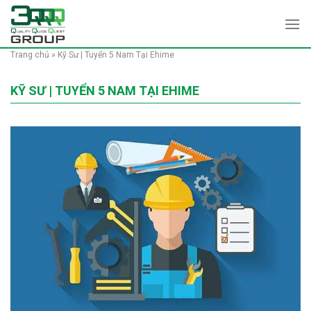
Skip
to
content
Trang chủ
»
Kỹ Sư | Tuyển 5 Nam Tại Ehime
KỸ SƯ | TUYỂN 5 NAM TẠI EHIME