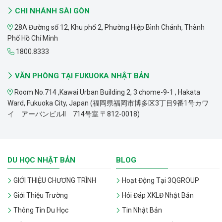
CHI NHÁNH SÀI GÒN
28A Đường số 12, Khu phố 2, Phường Hiệp Bình Chánh, Thành
Phố Hồ Chí Minh
1800.8333
VĂN PHÒNG TẠI FUKUOKA NHẬT BẢN
Room No.714 ,Kawai Urban Building 2, 3 chome-9-1 , Hakata
Ward, Fukuoka City, Japan (福岡県福岡市博多区3丁目9番1号カワ
イ アーバンビルII 714号室 〒812-0018)
DU HỌC NHẬT BẢN
BLOG
GIỚI THIỆU CHƯƠNG TRÌNH
Hoạt Động Tại 3QGROUP
Giới Thiệu Trường
Hỏi Đáp XKLĐ Nhật Bản
Thông Tin Du Học
Tin Nhật Bản