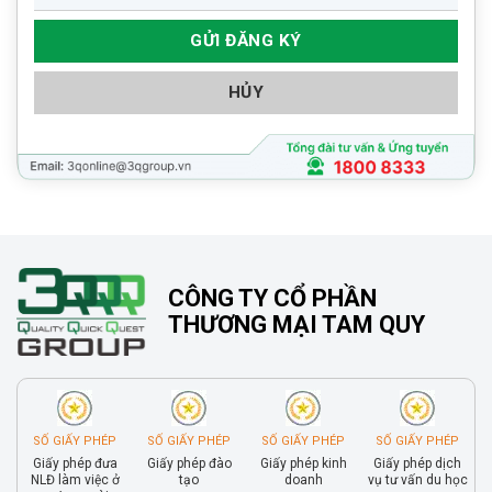
HỦY
CÔNG TY CỔ PHẦN
THƯƠNG MẠI TAM QUY
SỐ GIẤY PHÉP
SỐ GIẤY PHÉP
SỐ GIẤY PHÉP
SỐ GIẤY PHÉP
Giấy phép đưa
Giấy phép đào
Giấy phép kinh
Giấy phép dịch
NLĐ làm việc ở
tạo
doanh
vụ tư vấn du học