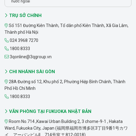
nước ngoài
TRỤ SỞ CHÍNH
Số 151 Đường Kiên Thành, Tổ dân phố Kiên Thành, Xã Gia Lâm,
Thành phố Hà Nội
024 3968 7270
1800.8333
3qonline@3qgroup.vn
CHI NHÁNH SÀI GÒN
28A Đường số 12, Khu phố 2, Phường Hiệp Bình Chánh, Thành
Phố Hồ Chí Minh
1800.8333
VĂN PHÒNG TẠI FUKUOKA NHẬT BẢN
Room No.714 ,Kawai Urban Building 2, 3 chome-9-1 , Hakata
Ward, Fukuoka City, Japan (福岡県福岡市博多区3丁目9番1号カワ
イ アーバンビルII 714号室 〒812-0018)