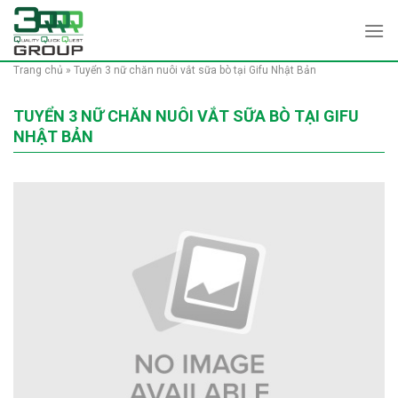
Skip
to
content
Trang chủ
»
Tuyển 3 nữ chăn nuôi vắt sữa bò tại Gifu Nhật Bản
TUYỂN 3 NỮ CHĂN NUÔI VẮT SỮA BÒ TẠI GIFU
NHẬT BẢN