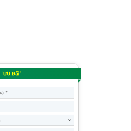
y
"ƯU Đãi"