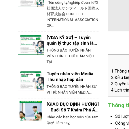
Ehime – Nhật Bản
Tên công ty/nghiệp đoàn 公益
社団法人サンフィールド国際人
材育成協会 SUNFIELD
INTERNATIONAL ASSOCIATION
OF...
[VISA KỸ SƯ] – Tuyển
quản lý thực tập sinh làm
việc tại Hokkaido
THÔNG BÁO TUYỂN NHÂN
VIÊN CHÍNH THỨC LÀM VIỆC
TẠI...
1
Thông ti
Tuyển nhân viên Media
2
Điều kiệ
Thu nhập hấp dẫn
3
Quyền lợ
THÔNG BÁO TUYỂN NHÂN SỰ
4
Lịch trì
VỊ TRÍ: NHÂN VIÊN MEDIA...
[GIÁO DỤC ĐỊNH HƯỚNG]
Thông ti
– Buổi Số 7 Khám Phá Ẩm
Thực & Phong Tục Của
Số lượn
Chào các bạn học viên của Tam
Nhật Bản
Quy! Hôm nay,...
Công vi