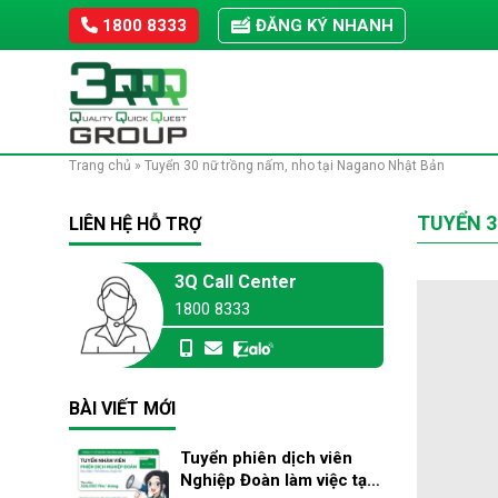
Skip
1800 8333
ĐĂNG KÝ NHANH
to
content
Trang chủ
»
Tuyển 30 nữ trồng nấm, nho tại Nagano Nhật Bản
TUYỂN 3
LIÊN HỆ HỖ TRỢ
3Q Call Center
1800 8333
BÀI VIẾT MỚI
Tuyển phiên dịch viên
Nghiệp Đoàn làm việc tại