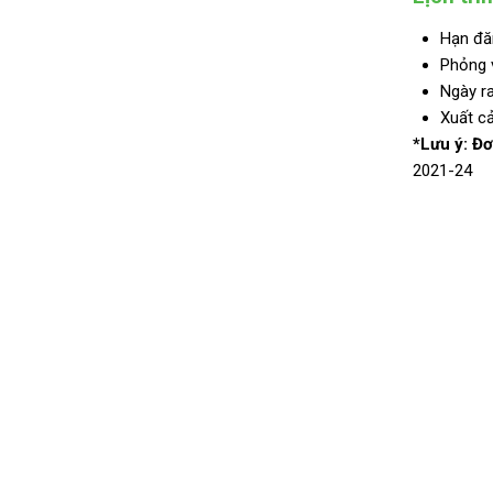
Hạn đă
Phỏng 
Ngày r
Xuất c
*Lưu ý: Đơ
2021-24