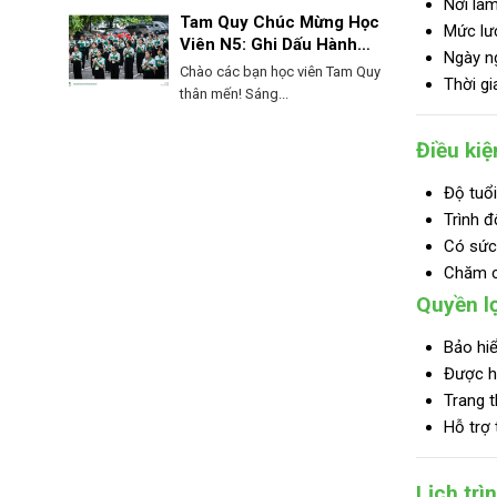
Nơi làm
Tam Quy Chúc Mừng Học
Mức lư
Viên N5: Ghi Dấu Hành
Ngày ng
Trình, Mở Lối Tương Lai!
Chào các bạn học viên Tam Quy
Thời gi
thân mến! Sáng...
Điều kiệ
Độ tuổi
Trình đ
Có sức 
Chăm ch
Quyền lợ
Bảo hiể
Được h
Trang t
Hỗ trợ 
Lịch trì