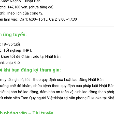
 việc: Nagno – Nhật Bản.
ơng:
147,160 yên. (chưa tăng ca)
hỉ: Theo lịch của công ty.
an làm việc: Ca 1: 6;00~15:15. Ca 2: 8:00~17:30
n ứng tuyển:
: 18~35 tuổi.
ộ:
Tốt nghiệp THPT.
khỏe tốt để đi làm việc tại Nhật Bản.
ỉ, chịu khó.
i khi bạn đăng ký tham gia:
m y tế, nghỉ lễ, tết… theo quy định của Luật lao động Nhật Bản.
ưởng chế độ khám, chữa bệnh theo quy định của pháp luật Nhật Bản
hiết bị bảo hộ lao động, đảm bảo an toàn vệ sinh lao động theo pháp
từ nhân viên Tam Quy người Việt/Nhật tại văn phòng Fukuoka tại Nhậ
nh phỏng vấn – Thi tuyển