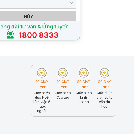
HỦY
SỐ GIẤY
SỐ GIẤY
SỐ GIẤY
SỐ GIẤY
PHÉP
PHÉP
PHÉP
PHÉP
Giấy phép
Giấy phép
Giấy phép
Giấy phép
đưa NLĐ
đào tạo
kinh
dịch vụ tư
làm việc ở
doanh
vấn du
nước
học
ngoài