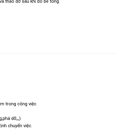
và tháo dỡ sau khi đổ bê tông.
ệm trong công việc.
,phá dỡ,,,)
ịnh chuyển việc.