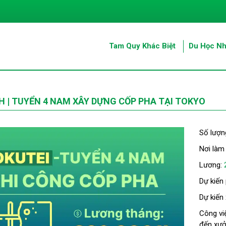
Tam Quy Khác Biệt
Du Học Nh
H | TUYỂN 4 NAM XÂY DỰNG CỐP PHA TẠI TOKYO
Số lượn
Nơi làm
Lương:
Dự kiến
Dự kiến
Công vi
đến xưở