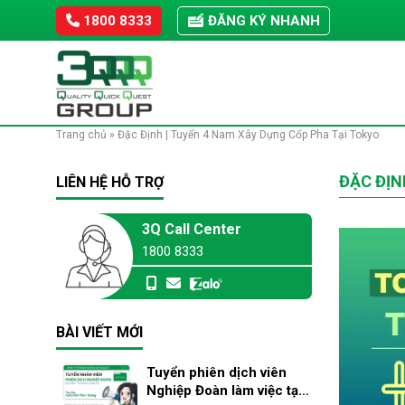
Skip
1800 8333
ĐĂNG KÝ NHANH
to
content
Trang chủ
»
Đặc Định | Tuyển 4 Nam Xây Dựng Cốp Pha Tại Tokyo
ĐẶC ĐỊN
LIÊN HỆ HỖ TRỢ
3Q Call Center
1800 8333
BÀI VIẾT MỚI
Tuyển phiên dịch viên
Nghiệp Đoàn làm việc tại