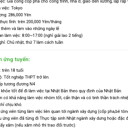
ệc: Gia công cốp pha cho công trình, nhà ở, giao đến xưởng, lắp ráp 
 việc: Tokyo
ơng: 286,000 Yên
hực lĩnh: trên 200,000 Yên/tháng
 thêm và làm vào những ngày lễ
an làm việc: 8:00~17:00 (nghỉ giải lao 2 tiếng)
hỉ: Chủ nhật, thứ 7 làm cách tuần
n ứng tuyển:
: trên 18 tuổi
ộ: Tốt nghiệp THPT trở lên.
iếp tương đương N4
khỏe tốt để đi làm việc tại Nhật Bản theo quy định của Nhật Bản.
n có khả năng làm việc nhóm tốt, cẩn thận và có tinh thần trách nhi
hỉ chịu khó.
 ứng viên từng làm việc liên quan tới ngành xây dựng (cốp pha,bê tông
 ứng viên đã từng đi Thực tập sinh Nhật ngành xây dưng hoặc đặc đ
ấy xăm (nếu xăm nhỏ thì trao đổi trước).