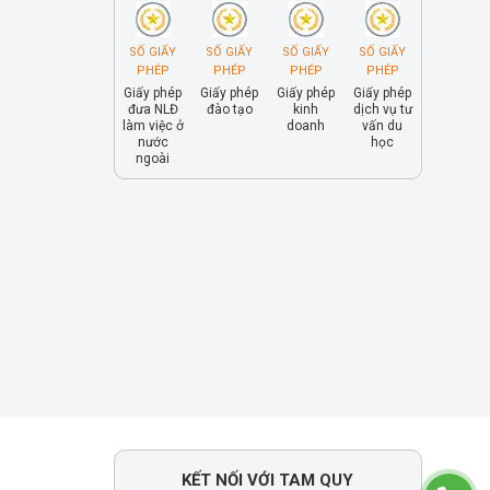
SỐ GIẤY
SỐ GIẤY
SỐ GIẤY
SỐ GIẤY
PHÉP
PHÉP
PHÉP
PHÉP
Giấy phép
Giấy phép
Giấy phép
Giấy phép
đưa NLĐ
đào tạo
kinh
dịch vụ tư
làm việc ở
doanh
vấn du
nước
học
ngoài
KẾT NỐI VỚI TAM QUY