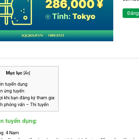
Đăng
Mục lục
[
Ẩn
]
in tuyển dụng:
n ứng tuyển:
i khi bạn đăng ký tham gia:
nh phỏng vấn – Thi tuyển
in tuyển dụng:
ng: 4 Nam