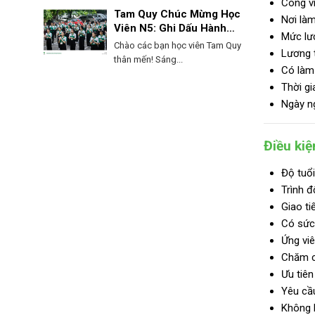
Công vi
Tam Quy Chúc Mừng Học
Nơi làm
Viên N5: Ghi Dấu Hành
Mức lư
Trình, Mở Lối Tương Lai!
Chào các bạn học viên Tam Quy
Lương t
thân mến! Sáng...
Có làm
Thời gi
Ngày ng
Điều kiệ
Độ tuổi
Trình đ
Giao t
Có sức 
Ứng viê
Chăm c
Ưu tiên
Yêu cầu
Không l