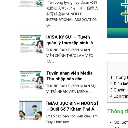
Ehime – Nhật Bản
Tên công ty/nghiệp đoàn 公益
社団法人サンフィールド国際人
材育成協会 SUNFIELD
INTERNATIONAL ASSOCIATION
OF...
[VISA KỸ SƯ] – Tuyển
quản lý thực tập sinh làm
việc tại Hokkaido
THÔNG BÁO TUYỂN NHÂN
VIÊN CHÍNH THỨC LÀM VIỆC
TẠI...
Tuyển nhân viên Media
1
Thông t
Thu nhập hấp dẫn
2
Điều kiệ
THÔNG BÁO TUYỂN NHÂN SỰ
3
Quyền lợ
VỊ TRÍ: NHÂN VIÊN MEDIA...
4
Lịch trì
[GIÁO DỤC ĐỊNH HƯỚNG]
– Buổi Số 7 Khám Phá Ẩm
Thông t
Thực & Phong Tục Của
Chào các bạn học viên của Tam
Nhật Bản
Quy! Hôm nay,...
Số lượ