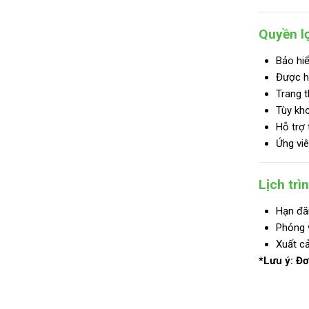
Quyền lợ
Bảo hiể
Được h
Trang t
Tùy kho
Hỗ trợ 
Ứng viê
Lịch trì
Hạn đă
Phỏng v
Xuất cả
*Lưu ý: Đơ