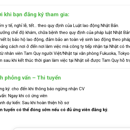
i khi bạn đăng ký tham gia:
m y tế, nghỉ lễ, tết… theo quy định của Luật lao động Nhật Bản.
ưởng chế độ khám, chữa bệnh theo quy định của pháp luật Nhật Bản
hiết bị bảo hộ lao động, đảm bảo an toàn vệ sinh lao động theo pháp
ảng cách nơi ở đến nơi làm việc mà công ty tiếp nhận tại Nhật có thể s
từ nhân viên Tam Quy người Việt/Nhật tại văn phòng Fukuoka, Tokyo 
n sau khi kết thúc thời gian làm việc tại Nhật sẽ được Tam Quy hỗ trợ
nh phỏng vấn – Thi tuyển
ng ký: cho đến khi thông báo ngừng nhận CV
ấn: Ngay khi có ứng viên
nh dự kiến: Sau khi hoàn thiện hồ sơ
n tuyển có thể đóng sớm nếu có đủ ứng viên đăng ký.