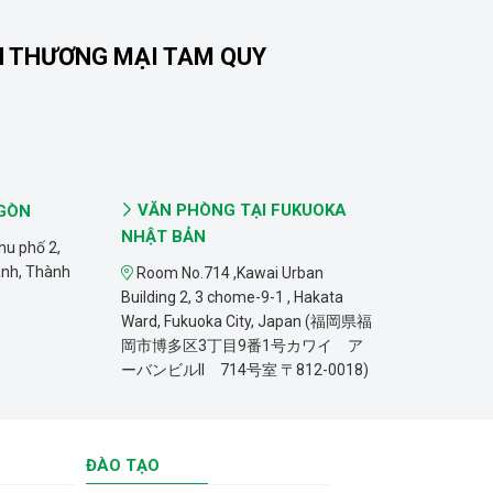
N THƯƠNG MẠI TAM QUY
VĂN PHÒNG TẠI FUKUOKA
 GÒN
NHẬT BẢN
hu phố 2,
ánh, Thành
Room No.714 ,Kawai Urban
Building 2, 3 chome-9-1 , Hakata
Ward, Fukuoka City, Japan (福岡県福
岡市博多区3丁目9番1号カワイ ア
ーバンビルII 714号室 〒812-0018)
ĐÀO TẠO