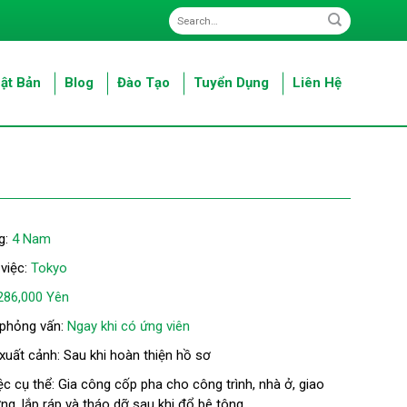
ật Bản
Blog
Đào Tạo
Tuyển Dụng
Liên Hệ
g:
4 Nam
 việc:
Tokyo
286,000 Yên
 phỏng vấn:
Ngay khi có ứng viên
 xuất cảnh: Sau khi hoàn thiện hồ sơ
ệc cụ thể: Gia công cốp pha cho công trình, nhà ở, giao
ng, lắp ráp và tháo dỡ sau khi đổ bê tông.