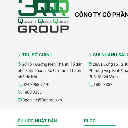
CÔNG TY CỔ PHẦ
TRỤ SỞ CHÍNH
CHI NHÁNH SÀI
Số 151 Đường Kiên Thành, Tổ dân
28A Đường số 12, K
phố Kiên Thành, Xã Gia Lâm, Thành
Phường Hiệp Bình Ch
phố Hà Nội
Phố Hồ Chí Minh
024 3968 7270
1800.8333
1800.8333
3qonline@3qgroup.vn
DU HỌC NHẬT BẢN
BLOG