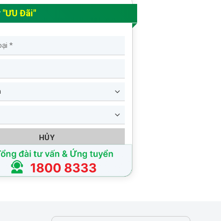
y
"ƯU Đãi"
HỦY