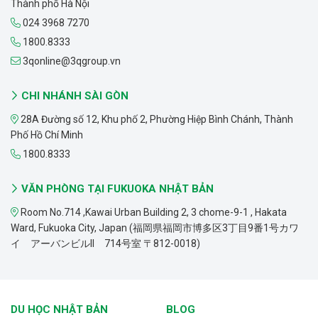
Thành phố Hà Nội
024 3968 7270
1800.8333
3qonline@3qgroup.vn
CHI NHÁNH SÀI GÒN
28A Đường số 12, Khu phố 2, Phường Hiệp Bình Chánh, Thành
Phố Hồ Chí Minh
1800.8333
VĂN PHÒNG TẠI FUKUOKA NHẬT BẢN
Room No.714 ,Kawai Urban Building 2, 3 chome-9-1 , Hakata
Ward, Fukuoka City, Japan (福岡県福岡市博多区3丁目9番1号カワ
イ アーバンビルII 714号室 〒812-0018)
DU HỌC NHẬT BẢN
BLOG