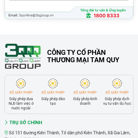
CÔNG TY CỔ PHẦN
THƯƠNG MẠI TAM QUY
SỐ GIẤY PHÉP
SỐ GIẤY PHÉP
SỐ GIẤY PHÉP
SỐ GIẤY PHÉP
Giấy phép đưa
Giấy phép đào
Giấy phép kinh
Giấy phép dịch
NLĐ làm việc ở
tạo
doanh
vụ tư vấn du học
nước ngoài
TRỤ SỞ CHÍNH
Số 151 Đường Kiên Thành, Tổ dân phố Kiên Thành, Xã Gia Lâm,