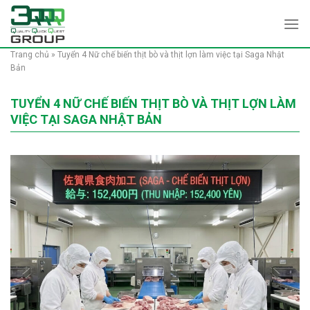
Skip
to
content
Trang chủ
»
Tuyển 4 Nữ chế biến thịt bò và thịt lợn làm việc tại Saga Nhật
Bản
TUYỂN 4 NỮ CHẾ BIẾN THỊT BÒ VÀ THỊT LỢN LÀM
VIỆC TẠI SAGA NHẬT BẢN