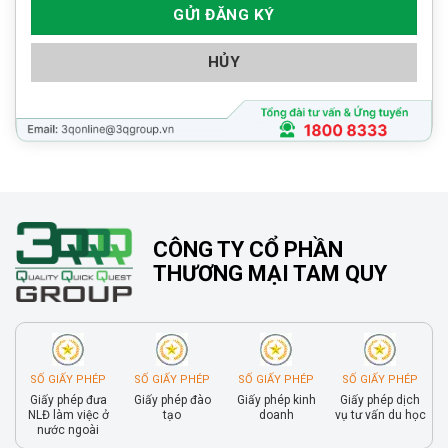
HỦY
CÔNG TY CỔ PHẦN
THƯƠNG MẠI TAM QUY
SỐ GIẤY PHÉP
SỐ GIẤY PHÉP
SỐ GIẤY PHÉP
SỐ GIẤY PHÉP
Giấy phép đưa
Giấy phép đào
Giấy phép kinh
Giấy phép dịch
NLĐ làm việc ở
tạo
doanh
vụ tư vấn du học
nước ngoài