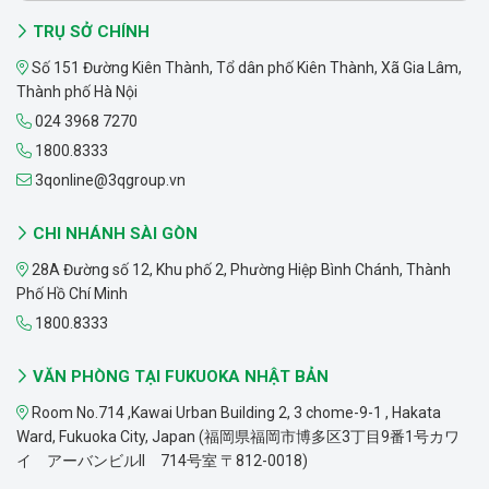
TRỤ SỞ CHÍNH
Số 151 Đường Kiên Thành, Tổ dân phố Kiên Thành, Xã Gia Lâm,
Thành phố Hà Nội
024 3968 7270
1800.8333
3qonline@3qgroup.vn
CHI NHÁNH SÀI GÒN
28A Đường số 12, Khu phố 2, Phường Hiệp Bình Chánh, Thành
Phố Hồ Chí Minh
1800.8333
VĂN PHÒNG TẠI FUKUOKA NHẬT BẢN
Room No.714 ,Kawai Urban Building 2, 3 chome-9-1 , Hakata
Ward, Fukuoka City, Japan (福岡県福岡市博多区3丁目9番1号カワ
イ アーバンビルII 714号室 〒812-0018)