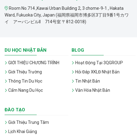
Room No.714 ,Kawai Urban Building 2, 3 chome-9-1 , Hakata
Ward, Fukuoka City, Japan (福岡県福岡市博多区3丁目9番1号カワ
イ アーバンビルII 714号室 〒812-0018)
DU HỌC NHẬT BẢN
BLOG
GIỚI THIỆU CHƯƠNG TRÌNH
Hoạt Động Tại 3QGROUP
Giới Thiệu Trường
Hỏi Đáp XKLĐ Nhật Bản
Thông Tin Du Học
Tin Nhật Bản
Cẩm Nang Du Học
Văn Hóa Nhật Bản
ĐÀO TẠO
Giới Thiệu Trung Tâm
Lịch Khai Giảng