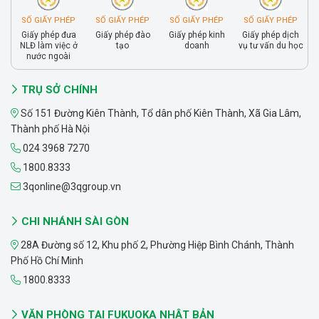
SỐ GIẤY PHÉP
SỐ GIẤY PHÉP
SỐ GIẤY PHÉP
SỐ GIẤY PHÉP
Giấy phép đưa
Giấy phép đào
Giấy phép kinh
Giấy phép dịch
NLĐ làm việc ở
tạo
doanh
vụ tư vấn du học
nước ngoài
TRỤ SỞ CHÍNH
Số 151 Đường Kiên Thành, Tổ dân phố Kiên Thành, Xã Gia Lâm,
Thành phố Hà Nội
024 3968 7270
1800.8333
3qonline@3qgroup.vn
CHI NHÁNH SÀI GÒN
28A Đường số 12, Khu phố 2, Phường Hiệp Bình Chánh, Thành
Phố Hồ Chí Minh
1800.8333
VĂN PHÒNG TẠI FUKUOKA NHẬT BẢN