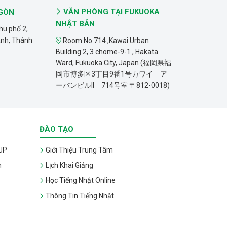
VĂN PHÒNG TẠI FUKUOKA
 GÒN
NHẬT BẢN
hu phố 2,
ánh, Thành
Room No.714 ,Kawai Urban
Building 2, 3 chome-9-1 , Hakata
Ward, Fukuoka City, Japan (福岡県福
岡市博多区3丁目9番1号カワイ ア
ーバンビルII 714号室 〒812-0018)
ĐÀO TẠO
UP
Giới Thiệu Trung Tâm
n
Lịch Khai Giảng
Học Tiếng Nhật Online
Thông Tin Tiếng Nhật