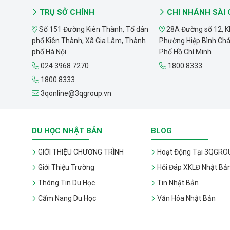
TRỤ SỞ CHÍNH
CHI NHÁNH SÀI
Số 151 Đường Kiên Thành, Tổ dân
28A Đường số 12, K
phố Kiên Thành, Xã Gia Lâm, Thành
Phường Hiệp Bình Ch
phố Hà Nội
Phố Hồ Chí Minh
024 3968 7270
1800.8333
1800.8333
3qonline@3qgroup.vn
DU HỌC NHẬT BẢN
BLOG
GIỚI THIỆU CHƯƠNG TRÌNH
Hoạt Động Tại 3QGRO
Giới Thiệu Trường
Hỏi Đáp XKLĐ Nhật Bả
Thông Tin Du Học
Tin Nhật Bản
Cẩm Nang Du Học
Văn Hóa Nhật Bản