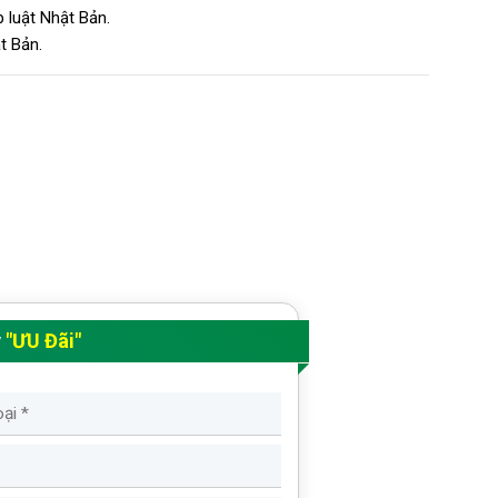
 luật Nhật Bản.
t Bản.
y
"ƯU Đãi"