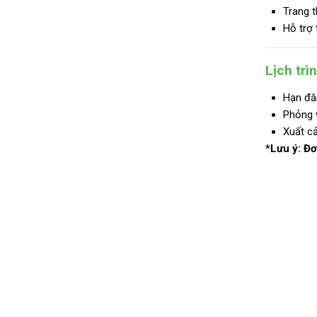
Trang t
Hỗ trợ 
Lịch trì
Hạn đă
Phỏng 
Xuất c
*Lưu ý: Đơ