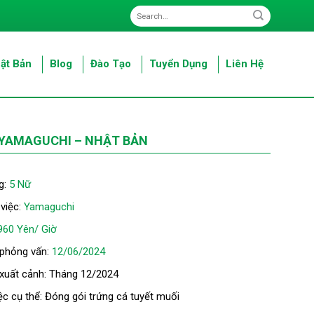
ật Bản
Blog
Đào Tạo
Tuyển Dụng
Liên Hệ
 YAMAGUCHI – NHẬT BẢN
g:
5 Nữ
 việc:
Yamaguchi
960 Yên/ Giờ
 phỏng vấn:
12/06/2024
 xuất cảnh: Tháng 12/2024
ệc cụ thể: Đóng gói trứng cá tuyết muối