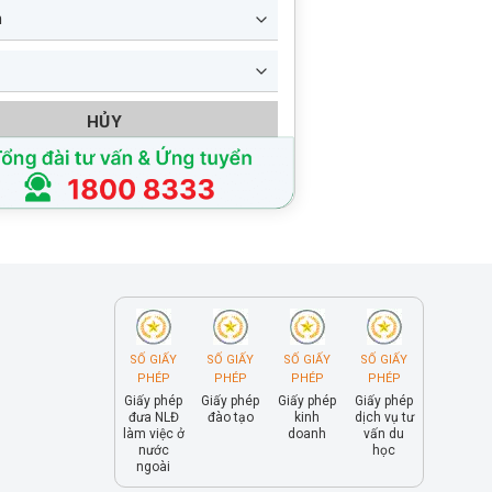
HỦY
SỐ GIẤY
SỐ GIẤY
SỐ GIẤY
SỐ GIẤY
PHÉP
PHÉP
PHÉP
PHÉP
Giấy phép
Giấy phép
Giấy phép
Giấy phép
đưa NLĐ
đào tạo
kinh
dịch vụ tư
làm việc ở
doanh
vấn du
nước
học
ngoài