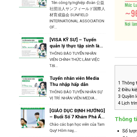
Ehime – Nhật Bản
Tên công ty/nghiệp đoàn 公益
社団法人サンフィールド国際人
材育成協会 SUNFIELD
INTERNATIONAL ASSOCIATION
OF...
[VISA KỸ SƯ] – Tuyển
quản lý thực tập sinh làm
việc tại Hokkaido
THÔNG BÁO TUYỂN NHÂN
VIÊN CHÍNH THỨC LÀM VIỆC
TẠI...
Tuyển nhân viên Media
1
Thông ti
Thu nhập hấp dẫn
2
Điều kiệ
THÔNG BÁO TUYỂN NHÂN SỰ
3
Quyền lợ
VỊ TRÍ: NHÂN VIÊN MEDIA...
4
Lịch trì
[GIÁO DỤC ĐỊNH HƯỚNG]
– Buổi Số 7 Khám Phá Ẩm
Thông ti
Thực & Phong Tục Của
Chào các bạn học viên của Tam
Nhật Bản
Quy! Hôm nay,...
Số lượn