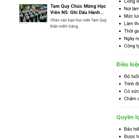
Công vi
Tam Quy Chúc Mừng Học
Nơi là
Viên N5: Ghi Dấu Hành
Mức lư
Trình, Mở Lối Tương Lai!
Chào các bạn học viên Tam Quy
Làm th
thân mến! Sáng...
Thời gi
Ngày ng
Công ty
Điều kiệ
Độ tuổi
Trình đ
Có sức 
Chăm c
Quyền lợ
Bảo hiể
Được h