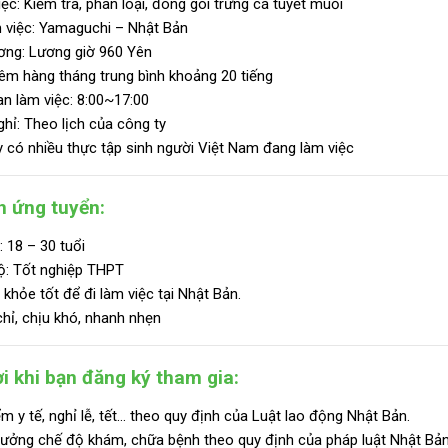
ệc: Kiểm tra, phân loại, đóng gói trứng cá tuyết muối
m việc: Yamaguchi – Nhật Bản
ơng:
Lương giờ 960 Yên
êm hàng tháng trung bình khoảng 20 tiếng
an làm việc: 8:00~17:00
hỉ: Theo lịch của công ty
 có nhiều thực tập sinh người Việt Nam đang làm việc
n ứng tuyển:
: 18 – 30 tuổi
ộ:
Tốt nghiệp THPT
khỏe tốt để đi làm việc tại Nhật Bản.
hỉ, chịu khó, nhanh nhẹn
i khi bạn đăng ký tham gia:
m y tế, nghỉ lễ, tết… theo quy định của Luật lao động Nhật Bản.
ưởng chế độ khám, chữa bệnh theo quy định của pháp luật Nhật Bản