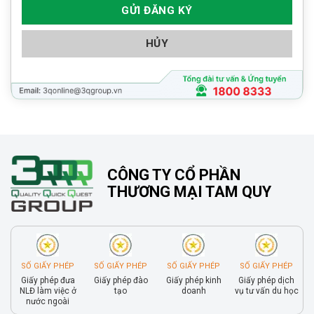
HỦY
CÔNG TY CỔ PHẦN
THƯƠNG MẠI TAM QUY
SỐ GIẤY PHÉP
SỐ GIẤY PHÉP
SỐ GIẤY PHÉP
SỐ GIẤY PHÉP
Giấy phép đưa
Giấy phép đào
Giấy phép kinh
Giấy phép dịch
NLĐ làm việc ở
tạo
doanh
vụ tư vấn du học
nước ngoài