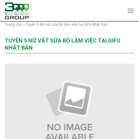
Skip
to
content
Trang chủ
»
Tuyển 5 Nữ vắt sữa bò làm việc tại Gifu Nhật Bản
TUYỂN 5 NỮ VẮT SỮA BÒ LÀM VIỆC TẠI GIFU
NHẬT BẢN