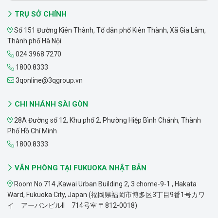
TRỤ SỞ CHÍNH
Số 151 Đường Kiên Thành, Tổ dân phố Kiên Thành, Xã Gia Lâm,
Thành phố Hà Nội
024 3968 7270
1800.8333
3qonline@3qgroup.vn
CHI NHÁNH SÀI GÒN
28A Đường số 12, Khu phố 2, Phường Hiệp Bình Chánh, Thành
Phố Hồ Chí Minh
1800.8333
VĂN PHÒNG TẠI FUKUOKA NHẬT BẢN
Room No.714 ,Kawai Urban Building 2, 3 chome-9-1 , Hakata
Ward, Fukuoka City, Japan (福岡県福岡市博多区3丁目9番1号カワ
イ アーバンビルII 714号室 〒812-0018)