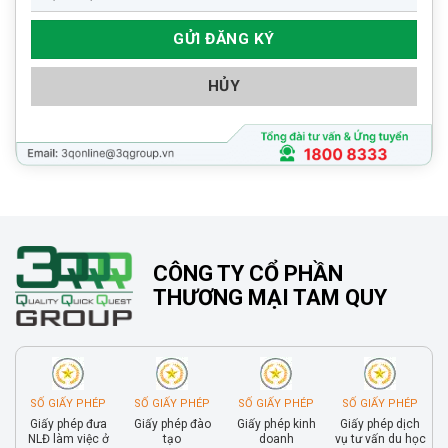
HỦY
CÔNG TY CỔ PHẦN
THƯƠNG MẠI TAM QUY
SỐ GIẤY PHÉP
SỐ GIẤY PHÉP
SỐ GIẤY PHÉP
SỐ GIẤY PHÉP
Giấy phép đưa
Giấy phép đào
Giấy phép kinh
Giấy phép dịch
NLĐ làm việc ở
tạo
doanh
vụ tư vấn du học