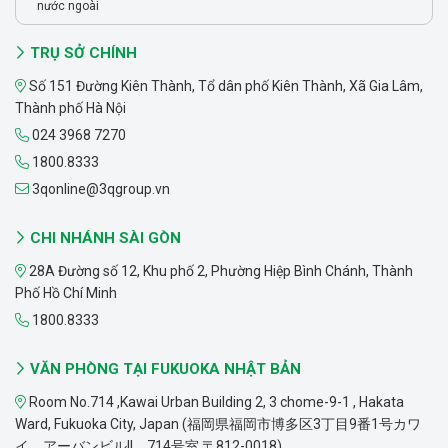
nước ngoài
TRỤ SỞ CHÍNH
Số 151 Đường Kiên Thành, Tổ dân phố Kiên Thành, Xã Gia Lâm,
Thành phố Hà Nội
024 3968 7270
1800.8333
3qonline@3qgroup.vn
CHI NHÁNH SÀI GÒN
28A Đường số 12, Khu phố 2, Phường Hiệp Bình Chánh, Thành
Phố Hồ Chí Minh
1800.8333
VĂN PHÒNG TẠI FUKUOKA NHẬT BẢN
Room No.714 ,Kawai Urban Building 2, 3 chome-9-1 , Hakata
Ward, Fukuoka City, Japan (福岡県福岡市博多区3丁目9番1号カワ
イ アーバンビルII 714号室 〒812-0018)