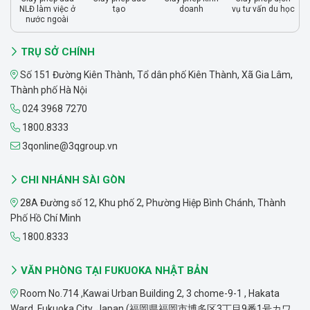
NLĐ làm việc ở
tạo
doanh
vụ tư vấn du học
nước ngoài
TRỤ SỞ CHÍNH
Số 151 Đường Kiên Thành, Tổ dân phố Kiên Thành, Xã Gia Lâm,
Thành phố Hà Nội
024 3968 7270
1800.8333
3qonline@3qgroup.vn
CHI NHÁNH SÀI GÒN
28A Đường số 12, Khu phố 2, Phường Hiệp Bình Chánh, Thành
Phố Hồ Chí Minh
1800.8333
VĂN PHÒNG TẠI FUKUOKA NHẬT BẢN
Room No.714 ,Kawai Urban Building 2, 3 chome-9-1 , Hakata
Ward, Fukuoka City, Japan (福岡県福岡市博多区3丁目9番1号カワ