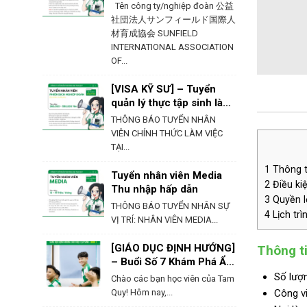
Ehime – Nhật Bản
Tên công ty/nghiệp đoàn 公益
社団法人サンフィールド国際人
材育成協会 SUNFIELD
INTERNATIONAL ASSOCIATION
OF...
[VISA KỸ SƯ] – Tuyển
quản lý thực tập sinh làm
việc tại Hokkaido
THÔNG BÁO TUYỂN NHÂN
VIÊN CHÍNH THỨC LÀM VIỆC
TẠI...
1
Thông ti
Tuyển nhân viên Media
2
Điều kiệ
Thu nhập hấp dẫn
3
Quyền lợ
THÔNG BÁO TUYỂN NHÂN SỰ
4
Lịch trì
VỊ TRÍ: NHÂN VIÊN MEDIA...
[GIÁO DỤC ĐỊNH HƯỚNG]
Thông ti
– Buổi Số 7 Khám Phá Ẩm
Thực & Phong Tục Của
Số lượn
Chào các bạn học viên của Tam
Nhật Bản
Quy! Hôm nay,...
Công vi