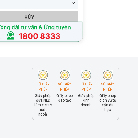
HỦY
SỐ GIẤY
SỐ GIẤY
SỐ GIẤY
SỐ GIẤY
PHÉP
PHÉP
PHÉP
PHÉP
Giấy phép
Giấy phép
Giấy phép
Giấy phép
đưa NLĐ
đào tạo
kinh
dịch vụ tư
làm việc ở
doanh
vấn du
nước
học
ngoài