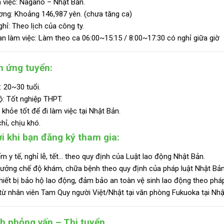
 việc: Nagano – Nhật Bản.
ơng:
Khoảng 146,987 yên. (chưa tăng ca)
hỉ: Theo lịch của công ty.
an làm việc: Làm theo ca 06:00~15:15 / 8:00~17:30 có nghỉ giữa giờ
n ứng tuyển:
: 20~30 tuổi.
ộ:
Tốt nghiệp THPT.
khỏe tốt để đi làm việc tại Nhật Bản.
ỉ, chịu khó.
i khi bạn đăng ký tham gia:
m y tế, nghỉ lễ, tết… theo quy định của Luật lao động Nhật Bản.
ưởng chế độ khám, chữa bệnh theo quy định của pháp luật Nhật Bản
hiết bị bảo hộ lao động, đảm bảo an toàn vệ sinh lao động theo pháp
từ nhân viên Tam Quy người Việt/Nhật tại văn phòng Fukuoka tại Nhậ
nh phỏng vấn – Thi tuyển