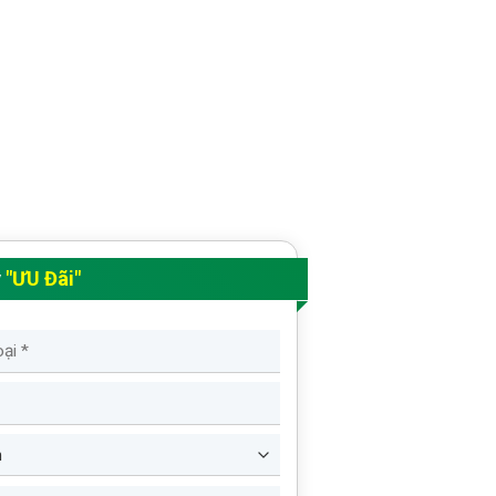
y
"ƯU Đãi"