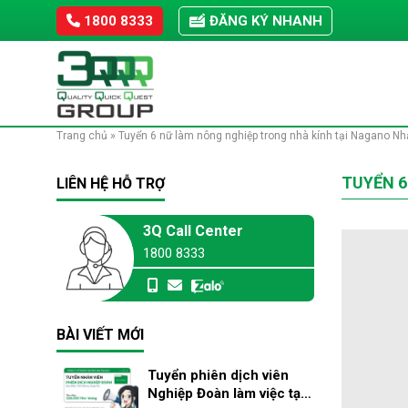
Skip
1800 8333
ĐĂNG KÝ NHANH
to
content
Trang chủ
»
Tuyển 6 nữ làm nông nghiệp trong nhà kính tại Nagano Nh
TUYỂN 6
LIÊN HỆ HỖ TRỢ
3Q Call Center
1800 8333
BÀI VIẾT MỚI
Tuyển phiên dịch viên
Nghiệp Đoàn làm việc tại