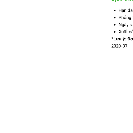
Hạn đă
Phỏng 
Ngày r
Xuất c
*Lưu ý: Đơ
2020-37