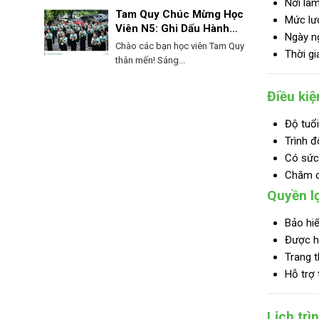
Nơi làm
Tam Quy Chúc Mừng Học
Mức lư
Viên N5: Ghi Dấu Hành
Ngày ng
Trình, Mở Lối Tương Lai!
Chào các bạn học viên Tam Quy
Thời gi
thân mến! Sáng...
Điều kiệ
Độ tuổi
Trình đ
Có sức 
Chăm ch
Quyền lợ
Bảo hiể
Được h
Trang t
Hỗ trợ 
Lịch trì