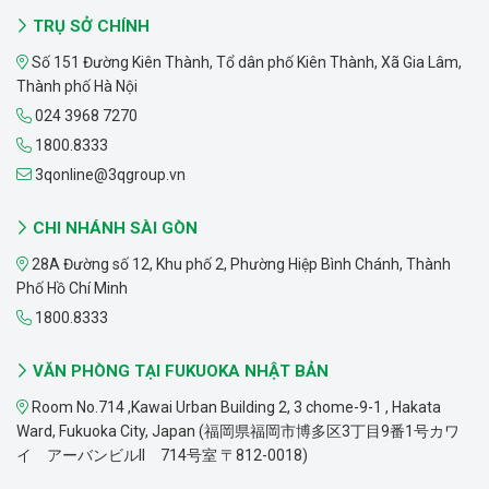
TRỤ SỞ CHÍNH
Số 151 Đường Kiên Thành, Tổ dân phố Kiên Thành, Xã Gia Lâm,
Thành phố Hà Nội
024 3968 7270
1800.8333
3qonline@3qgroup.vn
CHI NHÁNH SÀI GÒN
28A Đường số 12, Khu phố 2, Phường Hiệp Bình Chánh, Thành
Phố Hồ Chí Minh
1800.8333
VĂN PHÒNG TẠI FUKUOKA NHẬT BẢN
Room No.714 ,Kawai Urban Building 2, 3 chome-9-1 , Hakata
Ward, Fukuoka City, Japan (福岡県福岡市博多区3丁目9番1号カワ
イ アーバンビルII 714号室 〒812-0018)