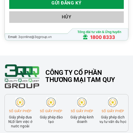
HỦY
CÔNG TY CỔ PHẦN
THƯƠNG MẠI TAM QUY
SỐ GIẤY PHÉP
SỐ GIẤY PHÉP
SỐ GIẤY PHÉP
SỐ GIẤY PHÉP
Giấy phép đưa
Giấy phép đào
Giấy phép kinh
Giấy phép dịch
NLĐ làm việc ở
tạo
doanh
vụ tư vấn du học
nước ngoài