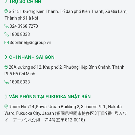
TRỤ SỞ CHÍNH
Số 151 Đường Kiên Thành, Tổ dân phố Kiên Thành, Xã Gia Lâm,
Thành phố Hà Nội
024 3968 7270
1800.8333
3qonline@3qgroup.vn
CHI NHÁNH SÀI GÒN
28A Đường số 12, Khu phố 2, Phường Hiệp Bình Chánh, Thành
Phố Hồ Chí Minh
1800.8333
VĂN PHÒNG TẠI FUKUOKA NHẬT BẢN
Room No.714 ,Kawai Urban Building 2, 3 chome-9-1 , Hakata
Ward, Fukuoka City, Japan (福岡県福岡市博多区3丁目9番1号カワ
イ アーバンビルII 714号室 〒812-0018)