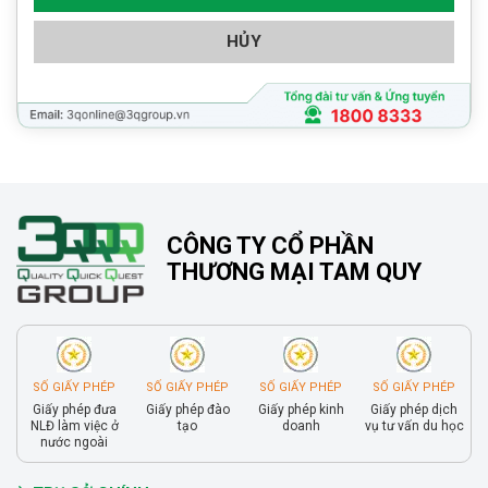
HỦY
CÔNG TY CỔ PHẦN
THƯƠNG MẠI TAM QUY
SỐ GIẤY PHÉP
SỐ GIẤY PHÉP
SỐ GIẤY PHÉP
SỐ GIẤY PHÉP
Giấy phép đưa
Giấy phép đào
Giấy phép kinh
Giấy phép dịch
NLĐ làm việc ở
tạo
doanh
vụ tư vấn du học
nước ngoài