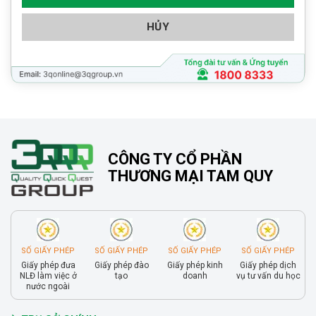
HỦY
CÔNG TY CỔ PHẦN
THƯƠNG MẠI TAM QUY
SỐ GIẤY PHÉP
SỐ GIẤY PHÉP
SỐ GIẤY PHÉP
SỐ GIẤY PHÉP
Giấy phép đưa
Giấy phép đào
Giấy phép kinh
Giấy phép dịch
NLĐ làm việc ở
tạo
doanh
vụ tư vấn du học
nước ngoài