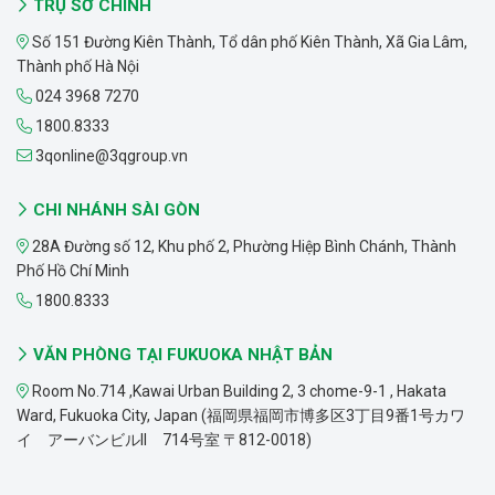
TRỤ SỞ CHÍNH
Số 151 Đường Kiên Thành, Tổ dân phố Kiên Thành, Xã Gia Lâm,
Thành phố Hà Nội
024 3968 7270
1800.8333
3qonline@3qgroup.vn
CHI NHÁNH SÀI GÒN
28A Đường số 12, Khu phố 2, Phường Hiệp Bình Chánh, Thành
Phố Hồ Chí Minh
1800.8333
VĂN PHÒNG TẠI FUKUOKA NHẬT BẢN
Room No.714 ,Kawai Urban Building 2, 3 chome-9-1 , Hakata
Ward, Fukuoka City, Japan (福岡県福岡市博多区3丁目9番1号カワ
イ アーバンビルII 714号室 〒812-0018)