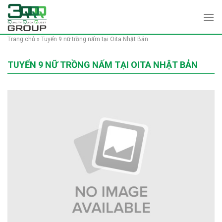
Skip
to
content
Trang chủ
»
Tuyển 9 nữ trồng nấm tại Oita Nhật Bản
TUYỂN 9 NỮ TRỒNG NẤM TẠI OITA NHẬT BẢN