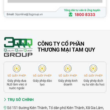
CÔNG TY CỔ PHẦN
THƯƠNG MẠI TAM QUY
SỐ GIẤY PHÉP
SỐ GIẤY PHÉP
SỐ GIẤY PHÉP
SỐ GIẤY PHÉP
Giấy phép đưa
Giấy phép đào
Giấy phép kinh
Giấy phép dịch
NLĐ làm việc ở
tạo
doanh
vụ tư vấn du học
nước ngoài
TRỤ SỞ CHÍNH
Số 151 Đường Kiên Thành, Tổ dân phố Kiên Thành, Xã Gia Lâm,