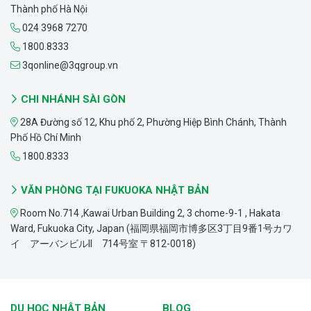
Thành phố Hà Nội
024 3968 7270
1800.8333
3qonline@3qgroup.vn
CHI NHÁNH SÀI GÒN
28A Đường số 12, Khu phố 2, Phường Hiệp Bình Chánh, Thành
Phố Hồ Chí Minh
1800.8333
VĂN PHÒNG TẠI FUKUOKA NHẬT BẢN
Room No.714 ,Kawai Urban Building 2, 3 chome-9-1 , Hakata
Ward, Fukuoka City, Japan (福岡県福岡市博多区3丁目9番1号カワ
イ アーバンビルII 714号室 〒812-0018)
DU HỌC NHẬT BẢN
BLOG