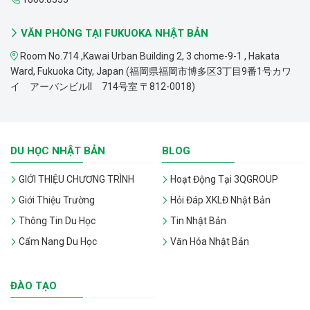
VĂN PHÒNG TẠI FUKUOKA NHẬT BẢN
Room No.714 ,Kawai Urban Building 2, 3 chome-9-1 , Hakata
Ward, Fukuoka City, Japan (福岡県福岡市博多区3丁目9番1号カワ
イ アーバンビルII 714号室 〒812-0018)
DU HỌC NHẬT BẢN
BLOG
GIỚI THIỆU CHƯƠNG TRÌNH
Hoạt Động Tại 3QGROUP
Giới Thiệu Trường
Hỏi Đáp XKLĐ Nhật Bản
Thông Tin Du Học
Tin Nhật Bản
Cẩm Nang Du Học
Văn Hóa Nhật Bản
ĐÀO TẠO