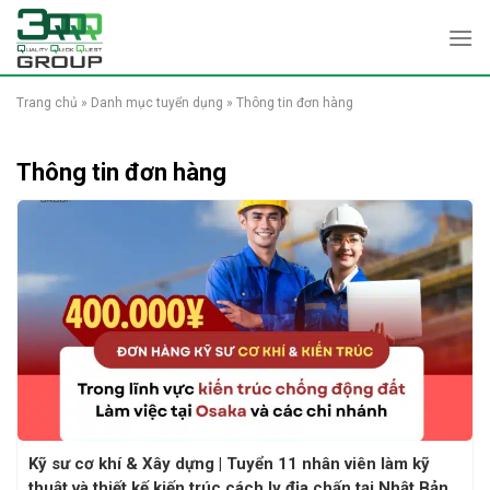
Skip
to
content
Trang chủ
»
Danh mục tuyển dụng
»
Thông tin đơn hàng
Thông tin đơn hàng
Kỹ sư cơ khí & Xây dựng | Tuyển 11 nhân viên làm kỹ
thuật và thiết kế kiến trúc cách ly địa chấn tại Nhật Bản