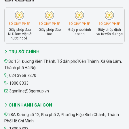
SỐ GIẤY PHÉP
SỐ GIẤY PHÉP
SỐ GIẤY PHÉP
SỐ GIẤY PHÉP
Giấy phép đưa
Giấy phép đào
Giấy phép kinh
Giấy phép dịch
NLĐ làm việc ở
tạo
doanh
vụ tư vấn du học
nước ngoài
TRỤ SỞ CHÍNH
Số 151 Đường Kiên Thành, Tổ dân phố Kiên Thành, Xã Gia Lâm,
Thành phố Hà Nội
024 3968 7270
1800.8333
3qonline@3qgroup.vn
CHI NHÁNH SÀI GÒN
28A Đường số 12, Khu phố 2, Phường Hiệp Bình Chánh, Thành
Phố Hồ Chí Minh
1800.8333