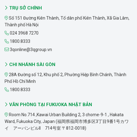
TRỤ SỞ CHÍNH
Số 151 Đường Kiên Thành, Tổ dân phố Kiên Thành, Xã Gia Lâm,
Thành phố Hà Nội
024 3968 7270
1800.8333
3qonline@3qgroup.vn
CHI NHÁNH SÀI GÒN
28A Đường số 12, Khu phố 2, Phường Hiệp Bình Chánh, Thành
Phố Hồ Chí Minh
1800.8333
VĂN PHÒNG TẠI FUKUOKA NHẬT BẢN
Room No.714 ,Kawai Urban Building 2, 3 chome-9-1 , Hakata
Ward, Fukuoka City, Japan (福岡県福岡市博多区3丁目9番1号カワ
イ アーバンビルII 714号室 〒812-0018)