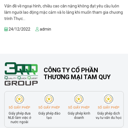
Vấn đề về ngoại hình, chiều cao cân nặng không đạt yêu cầu luôn
làm người lao động mặc cảm và lo lắng khi muốn tham gia chương
trình Thực...
24/12/2022
admin
CÔNG TY CỔ PHẦN
THƯƠNG MẠI TAM QUY
SỐ GIẤY PHÉP
SỐ GIẤY PHÉP
SỐ GIẤY PHÉP
SỐ GIẤY PHÉP
Giấy phép đưa
Giấy phép đào
Giấy phép kinh
Giấy phép dịch
NLĐ làm việc ở
tạo
doanh
vụ tư vấn du học
nước ngoài