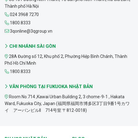
Thành phố Hà Nội
024 3968 7270
1800.8333
3qonline@3qgroup.vn
CHI NHÁNH SÀI GÒN
28A Đường số 12, Khu phố 2, Phường Hiệp Bình Chánh, Thành
Phố Hồ Chí Minh
1800.8333
VĂN PHÒNG TẠI FUKUOKA NHẬT BẢN
Room No.714 ,Kawai Urban Building 2, 3 chome-9-1 , Hakata
Ward, Fukuoka City, Japan (福岡県福岡市博多区3丁目9番1号カワ
イ アーバンビルII 714号室 〒812-0018)