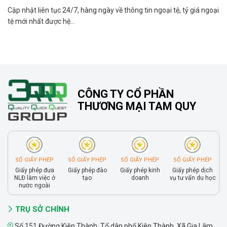
Cập nhật liên tục 24/7, hàng ngày về thông tin ngoại tệ, tỷ giá ngoại
tệ mới nhất được hệ...
CÔNG TY CỔ PHẦN
THƯƠNG MẠI TAM QUY
SỐ GIẤY PHÉP
SỐ GIẤY PHÉP
SỐ GIẤY PHÉP
SỐ GIẤY PHÉP
Giấy phép đưa
Giấy phép đào
Giấy phép kinh
Giấy phép dịch
NLĐ làm việc ở
tạo
doanh
vụ tư vấn du học
nước ngoài
TRỤ SỞ CHÍNH
Số 151 Đường Kiên Thành, Tổ dân phố Kiên Thành, Xã Gia Lâm,