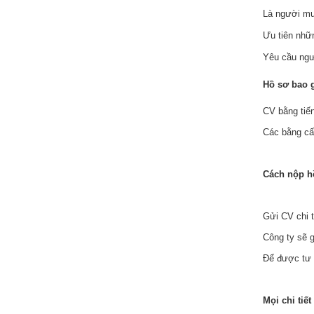
Là người muố
Ưu tiên nhữn
Yêu cầu ngươ
Hồ sơ bao
CV bằng tiế
Các bằng cấp
Cách nộp h
Gửi CV chi t
Công ty sẽ 
Để được tư v
Mọi chi tiết