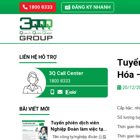
Skip
1800 8333
ĐĂNG KÝ NHANH
to
content
LIÊN HỆ HỖ TRỢ
Tuyển
Hóa –
3Q Call Center
1800 8333
20/12/2
Cấp bậc: nh
BÀI VIẾT MỚI
Số lượng tu
Tuyển phiên dịch viên
Thời gian th
Nghiệp Đoàn làm việc tại
Ehime – Nhật Bản
Thời gian là
Tên công ty/nghiệp đoàn 公益