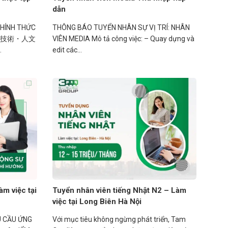
dẫn
CHÍNH THỨC
THÔNG BÁO TUYỂN NHÂN SỰ VỊ TRÍ: NHÂN
 SƯ (技術・人文
VIÊN MEDIA Mô tả công việc: – Quay dựng và
.
edit các...
àm việc tại
Tuyển nhân viên tiếng Nhật N2 – Làm
việc tại Long Biên Hà Nội
U CẦU ỨNG
Với mục tiêu không ngừng phát triển, Tam