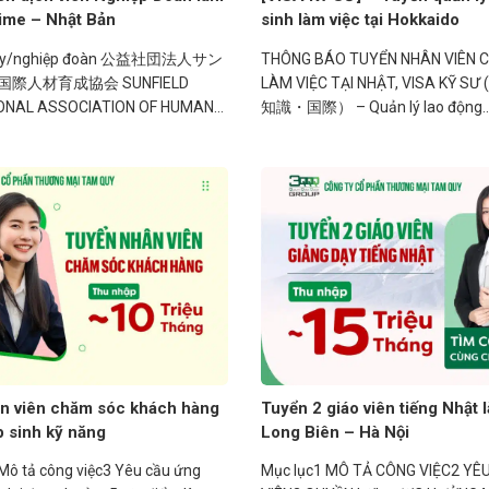
hime – Nhật Bản
sinh làm việc tại Hokkaido
 ty/nghiệp đoàn 公益社団法人サン
THÔNG BÁO TUYỂN NHÂN VIÊN 
際人材育成協会 SUNFIELD
LÀM VIỆC TẠI NHẬT, VISA KỸ
ONAL ASSOCIATION OF HUMAN
知識・国際） – Quản lý lao động..
 DEVELOPMENT Nội dung công
iên dịch cho...
n viên chăm sóc khách hàng
Tuyển 2 giáo viên tiếng Nhật l
p sinh kỹ năng
Long Biên – Hà Nội
Mô tả công việc3 Yêu cầu ứng
Mục lục1 MÔ TẢ CÔNG VIỆC2 YÊ