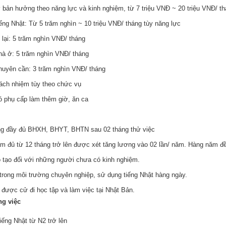
 bản hưởng theo năng lực và kinh nghiệm, từ 7 triệu VNĐ ~ 20 triệu VNĐ/ t
ếng Nhật: Từ 5 trăm nghìn ~ 10 triệu VNĐ/ tháng tùy năng lực
 lại: 5 trăm nghìn VNĐ/ tháng
hà ở: 5 trăm nghìn VNĐ/ tháng
huyên cần: 3 trăm nghìn VNĐ/ tháng
rách nhiệm tùy theo chức vụ
ó phụ cấp làm thêm giờ, ăn ca
g đầy đủ BHXH, BHYT, BHTN sau 02 tháng thử việc
àm đủ từ 12 tháng trở lên được xét tăng lương vào 02 lần/ năm. Hàng năm đ
 tạo đối với những người chưa có kinh nghiệm.
trong môi trường chuyên nghiệp, sử dụng tiếng Nhật hàng ngày.
 được cử đi học tập và làm việc tại Nhật Bản.
ng việc
tiếng Nhật từ N2 trở lên