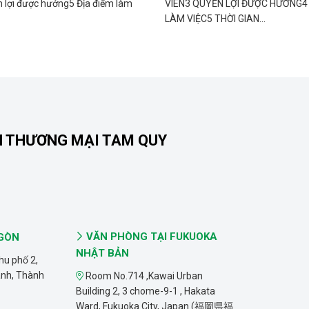
 lợi được hưởng5 Địa điểm làm
VIÊN3 QUYỀN LỢI ĐƯỢC HƯỞNG4 
LÀM VIỆC5 THỜI GIAN...
N THƯƠNG MẠI TAM QUY
VĂN PHÒNG TẠI FUKUOKA
 GÒN
NHẬT BẢN
hu phố 2,
ánh, Thành
Room No.714 ,Kawai Urban
Building 2, 3 chome-9-1 , Hakata
Ward, Fukuoka City, Japan (福岡県福