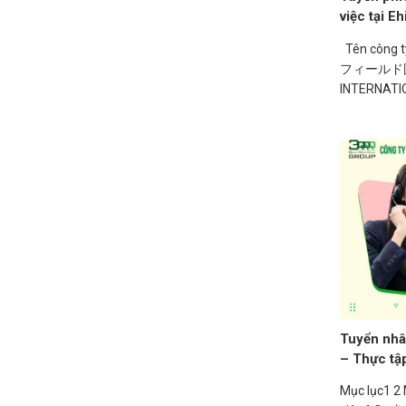
việc tại E
Tên công
フィールド国
INTERNATI
RESOURCES
việc Biên/ph
Tuyển nhâ
– Thực tậ
Mục lục1 2 