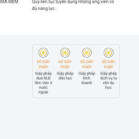
ĐỊA ĐIỂM
Quy liên tục tuyển dụng những ứng viên có
đủ năng lực...
SỐ GIẤY
SỐ GIẤY
SỐ GIẤY
SỐ GIẤY
PHÉP
PHÉP
PHÉP
PHÉP
Giấy phép
Giấy phép
Giấy phép
Giấy phép
đưa NLĐ
đào tạo
kinh
dịch vụ tư
làm việc ở
doanh
vấn du
nước
học
ngoài