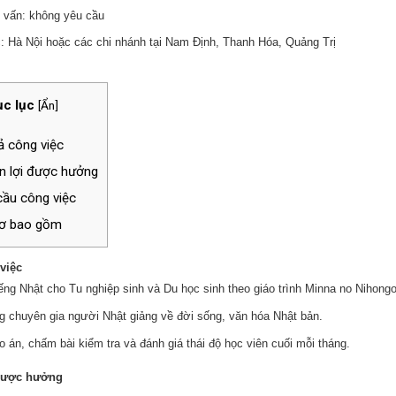
c vấn: không yêu cầu
: Hà Nội hoặc các chi nhánh tại Nam Định, Thanh Hóa, Quảng Trị
c lục
[
Ẩn
]
 công việc
 lợi được hưởng
ầu công việc
ơ bao gồm
việc
ếng Nhật cho Tu nghiệp sinh và Du học sinh theo giáo trình Minna no Nihongo 
g chuyên gia người Nhật giảng về đời sống, văn hóa Nhật bản.
o án, chấm bài kiểm tra và đánh giá thái độ học viên cuối mỗi tháng.
được hưởng