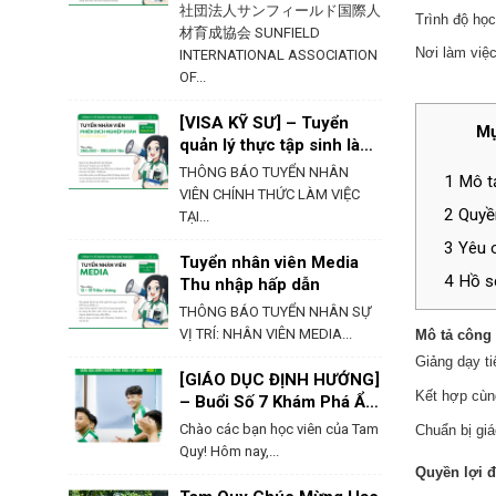
社団法人サンフィールド国際人
Trình độ họ
材育成協会 SUNFIELD
Nơi làm việc
INTERNATIONAL ASSOCIATION
OF...
[VISA KỸ SƯ] – Tuyển
Mụ
quản lý thực tập sinh làm
việc tại Hokkaido
THÔNG BÁO TUYỂN NHÂN
1
Mô tả
VIÊN CHÍNH THỨC LÀM VIỆC
2
Quyền
TẠI...
3
Yêu c
Tuyển nhân viên Media
4
Hồ s
Thu nhập hấp dẫn
THÔNG BÁO TUYỂN NHÂN SỰ
VỊ TRÍ: NHÂN VIÊN MEDIA...
Mô tả công 
Giảng dạy ti
[GIÁO DỤC ĐỊNH HƯỚNG]
Kết hợp cùn
– Buổi Số 7 Khám Phá Ẩm
Thực & Phong Tục Của
Chào các bạn học viên của Tam
Chuẩn bị giá
Nhật Bản
Quy! Hôm nay,...
Quyền lợi 