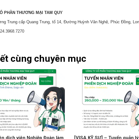
Ổ PHẦN THƯƠNG MẠI TAM QUY
ường Trung cấp Quang Trung, tổ 14, Đường Huỳnh Văn Nghệ, Phúc Đồng, Lon
 024.3968.7270
iết cùng chuyên mục
ên dịch viên Nghiệp Đoàn làm
[VISA KỸ SƯ] – Tuyển quản lý