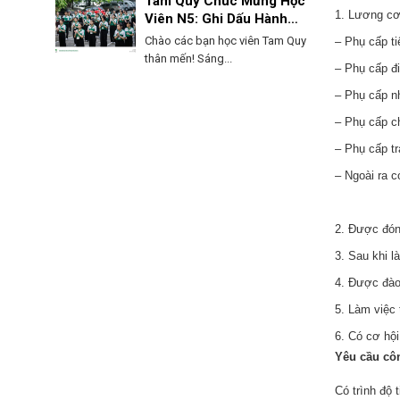
Tam Quy Chúc Mừng Học
1. Lương cơ
Viên N5: Ghi Dấu Hành
Trình, Mở Lối Tương Lai!
Chào các bạn học viên Tam Quy
– Phụ cấp ti
thân mến! Sáng...
– Phụ cấp đi
– Phụ cấp n
– Phụ cấp c
– Phụ cấp t
– Ngoài ra c
2. Được đón
3. Sau khi l
4. Được đào
5. Làm việc 
6. Có cơ hội
Yêu cầu cô
Có trình độ 