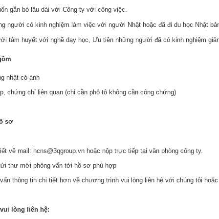
n gắn bó lâu dài với Công ty với công việc.
g người có kinh nghiệm làm việc với người Nhật hoặc đã đi du học Nhật bản, như
̀i tâm huyết với nghề dạy học, Ưu tiên những người đã có kinh nghiệm giảng
 gồm
ng nhật có ảnh
, chứng chỉ liên quan (chỉ cần phô tô không cần công chứng)
ồ sơ
iết về mail: hcns@3qgroup.vn hoặc nộp trực tiếp tại văn phòng công ty.
gửi thư mời phỏng vấn tới hồ sơ phù hợp
ấn thông tin chi tiết hơn về chương trình vui lòng liên hệ với chúng tôi hoặ
 vui lòng liên hệ: