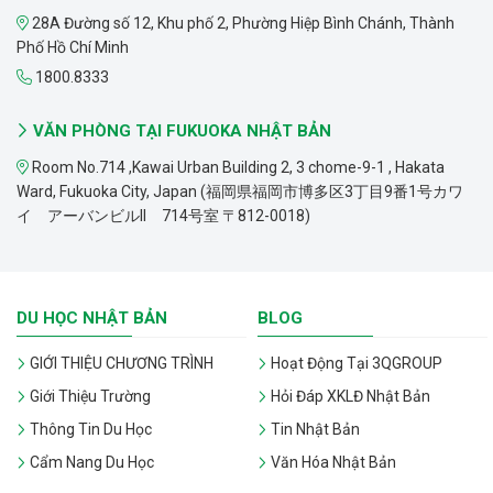
28A Đường số 12, Khu phố 2, Phường Hiệp Bình Chánh, Thành
Phố Hồ Chí Minh
1800.8333
VĂN PHÒNG TẠI FUKUOKA NHẬT BẢN
Room No.714 ,Kawai Urban Building 2, 3 chome-9-1 , Hakata
Ward, Fukuoka City, Japan (福岡県福岡市博多区3丁目9番1号カワ
イ アーバンビルII 714号室 〒812-0018)
DU HỌC NHẬT BẢN
BLOG
GIỚI THIỆU CHƯƠNG TRÌNH
Hoạt Động Tại 3QGROUP
Giới Thiệu Trường
Hỏi Đáp XKLĐ Nhật Bản
Thông Tin Du Học
Tin Nhật Bản
Cẩm Nang Du Học
Văn Hóa Nhật Bản