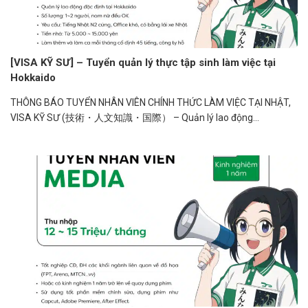
[VISA KỸ SƯ] – Tuyển quản lý thực tập sinh làm việc tại
Hokkaido
THÔNG BÁO TUYỂN NHÂN VIÊN CHÍNH THỨC LÀM VIỆC TẠI NHẬT,
VISA KỸ SƯ (技術・人文知識・国際） – Quản lý lao động...