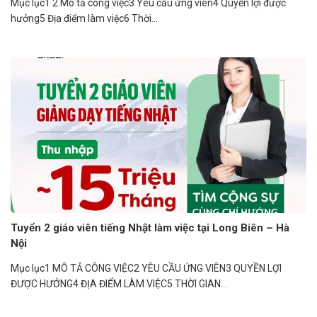
Mục lục1 2 Mô tả công việc3 Yêu cầu ứng viên4 Quyền lợi được
hưởng5 Địa điểm làm việc6 Thời...
Tuyển 2 giáo viên tiếng Nhật làm việc tại Long Biên – Hà
Nội
Mục lục1 MÔ TẢ CÔNG VIỆC2 YÊU CẦU ỨNG VIÊN3 QUYỀN LỢI
ĐƯỢC HƯỞNG4 ĐỊA ĐIỂM LÀM VIỆC5 THỜI GIAN...