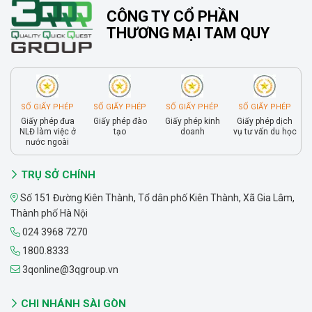
CÔNG TY CỔ PHẦN
THƯƠNG MẠI TAM QUY
SỐ GIẤY PHÉP
SỐ GIẤY PHÉP
SỐ GIẤY PHÉP
SỐ GIẤY PHÉP
Giấy phép đưa
Giấy phép đào
Giấy phép kinh
Giấy phép dịch
NLĐ làm việc ở
tạo
doanh
vụ tư vấn du học
nước ngoài
TRỤ SỞ CHÍNH
Số 151 Đường Kiên Thành, Tổ dân phố Kiên Thành, Xã Gia Lâm,
Thành phố Hà Nội
024 3968 7270
1800.8333
3qonline@3qgroup.vn
CHI NHÁNH SÀI GÒN