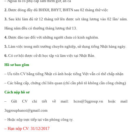
– Ngoài ra có phụ cấp làm thêm giờ, ăn ca
2.
Được đóng đầy đủ BHXH, BHYT, BHTN sau 02 tháng thử việc
3.
Sau khi làm đủ từ 12 tháng trở lên được xét tăng lương vào 02 lần/ năm.
Hàng năm đều có thưởng tháng lương thứ 13.
4.
Được đào tạo đối với những người chưa có kinh nghiệm.
5.
Làm việc trong môi trường chuyên nghiệp, sử dụng tiếng Nhật hàng ngày.
6.
Có cơ hội được cử đi học tập và làm việc tại Nhật Bản.
Hồ sơ bao gồm
– Ưu tiên CV bằng tiếng Nhật có ảnh hoặc tiếng Việt vẫn có thể chấp nhận
– Các bằng cấp, chứng chỉ liên quan (chỉ cần phô tô không cần công chứng)
Cách nộp hồ sơ
– Gửi CV chi tiết về mail: hcns@3qgroup.vn hoặc mail
3qgrouphanoi@gmail.com
– Hoặc nộp trực tiếp tại văn phòng công ty.
– Hạn nộp CV: 31/12/2017