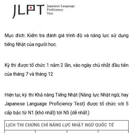
Mục đích: Kiểm tra đánh giá trình độ và năng lực sử dụng
tiếng Nhật của người học.
Kỳ thi được tổ chức 1 năm 2 lần, vào ngày chủ nhật đầu tiên
của tháng 7 và tháng 12
Hiện tại, kỳ thi Khả năng Tiếng Nhật (Năng lực Nhật ngữ, hay
Japanese Language Proficiency Test) được tổ chức với 5
cấp bậc từ N1 (khó nhất) tới N5 (dễ nhất.)
LỊCH THI CHỨNG CHỈ NĂNG LỰC NHẬT NGỮ QUỐC TẾ