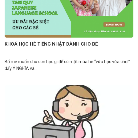
KHOÁ HỌC HÈ TIẾNG NHẬT DÀNH CHO BÉ
Bố mẹ muốn cho con học gì để có một mùa hè “vừa học vừa chơi”
đấy Ý NGHĨA và...