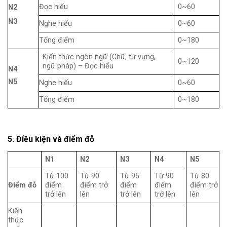
Đọc hiểu
0~60
N2
N3
Nghe hiểu
0~60
Tổng điểm
0~180
Kiến thức ngôn ngữ (Chữ, từ vựng,
0~120
ngữ pháp) – Đọc hiểu
N4
N5
Nghe hiểu
0~60
Tổng điểm
0~180
5. Điều kiện và điểm đỗ
N1
N2
N3
N4
N5
Từ 100
Từ 90
Từ 95
Từ 90
Từ 80
Điểm đỗ
điểm
điểm trở
điểm
điểm
điểm trở
trở lên
lên
trở lên
trở lên
lên
Kiến
thức