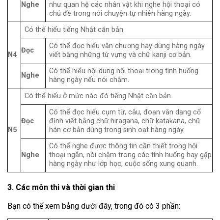
Nghe
như quan hệ các nhân vật khi nghe hội thoại có
chủ đề trong nói chuyện tự nhiên hàng ngày.
Có thể hiểu tiếng Nhật
căn bản
Có thể đọc hiểu văn chương hay dùng hàng ngày
Đọc
N4
viết bằng những từ vựng và chữ kanji cơ bản.
Có thể hiểu nội dung hội thoại trong tình huống
Nghe
hàng ngày nếu nói chậm.
Có thể hiểu ở mức nào đó tiếng Nhật
căn bản.
Có thể đọc hiểu cụm từ, câu, đoạn văn dạng cố
Đọc
định viết bằng chữ hiragana, chữ katakana, chữ
N5
hán cơ bản dùng trong sinh oạt hàng ngày.
Có thể nghe được thông tin cần thiết trong hội
Nghe
thoại ngắn, nói chậm trong các tình huống hay gặp
hàng ngày như lớp học, cuộc sống xung quanh.
3. Các môn thi và thời gian thi
Bạn có thể xem bảng dưới đây, trong đó có 3 phần: