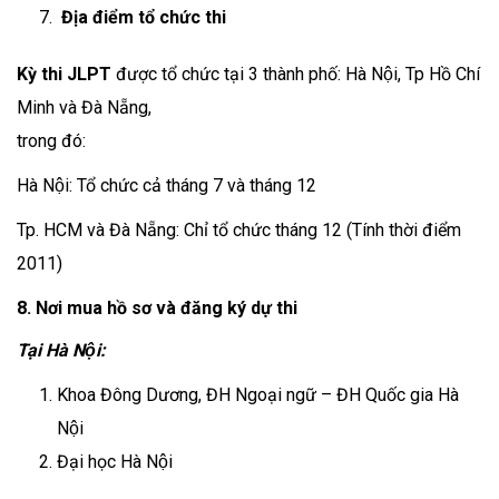
Địa điểm tổ chức thi
Kỳ thi JLPT
được tổ chức tại 3 thành phố: Hà Nội, Tp Hồ Chí
Minh và Đà Nẵng,
trong đó:
Hà Nội: Tổ chức cả tháng 7 và tháng 12
Tp. HCM và Đà Nẵng: Chỉ tổ chức tháng 12 (Tính thời điểm
2011)
8. Nơi mua hồ sơ và đăng ký dự thi
Tại Hà Nội:
Khoa Đông Dương, ĐH Ngoại ngữ – ĐH Quốc gia Hà
Nội
Đại học Hà Nội