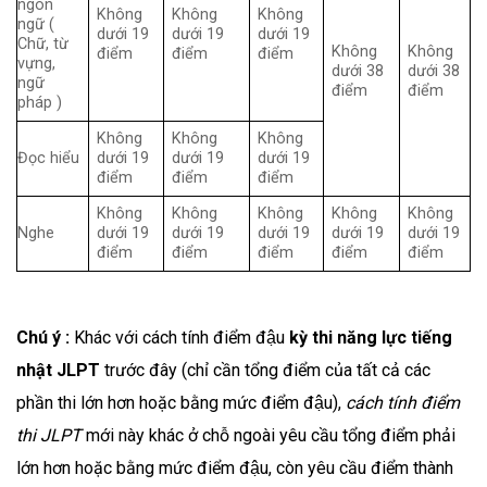
ngôn
Không
Không
Không
ngữ (
dưới 19
dưới 19
dưới 19
Chữ, từ
Không
Không
điểm
điểm
điểm
vựng,
dưới 38
dưới 38
ngữ
điểm
điểm
pháp )
Không
Không
Không
Đọc hiểu
dưới 19
dưới 19
dưới 19
điểm
điểm
điểm
Không
Không
Không
Không
Không
Nghe
dưới 19
dưới 19
dưới 19
dưới 19
dưới 19
điểm
điểm
điểm
điểm
điểm
Chú ý :
Khác với cách tính điểm đậu
kỳ thi năng lực tiếng
nhật JLPT
trước đây (chỉ cần tổng điểm của tất cả các
phần thi lớn hơn hoặc bằng mức điểm đậu),
cách tính điểm
thi JLPT
mới này khác ở chỗ ngoài yêu cầu tổng điểm phải
lớn hơn hoặc bằng mức điểm đậu, còn yêu cầu điểm thành