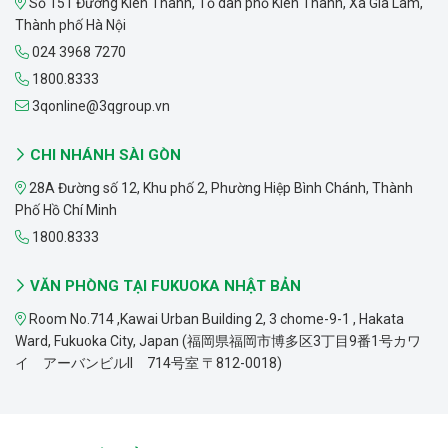
Số 151 Đường Kiên Thành, Tổ dân phố Kiên Thành, Xã Gia Lâm,
Thành phố Hà Nội
024 3968 7270
1800.8333
3qonline@3qgroup.vn
CHI NHÁNH SÀI GÒN
28A Đường số 12, Khu phố 2, Phường Hiệp Bình Chánh, Thành
Phố Hồ Chí Minh
1800.8333
VĂN PHÒNG TẠI FUKUOKA NHẬT BẢN
Room No.714 ,Kawai Urban Building 2, 3 chome-9-1 , Hakata
Ward, Fukuoka City, Japan (福岡県福岡市博多区3丁目9番1号カワ
イ アーバンビルII 714号室 〒812-0018)