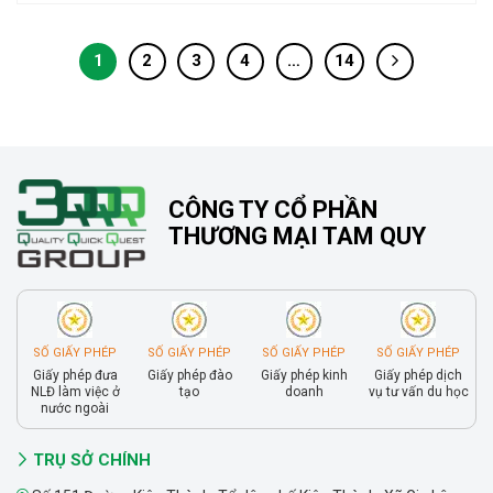
1
2
3
4
…
14
CÔNG TY CỔ PHẦN
THƯƠNG MẠI TAM QUY
SỐ GIẤY PHÉP
SỐ GIẤY PHÉP
SỐ GIẤY PHÉP
SỐ GIẤY PHÉP
Giấy phép đưa
Giấy phép đào
Giấy phép kinh
Giấy phép dịch
NLĐ làm việc ở
tạo
doanh
vụ tư vấn du học
nước ngoài
TRỤ SỞ CHÍNH