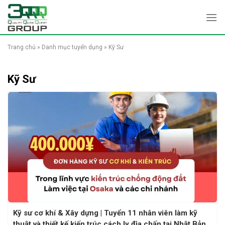
Skip
to
content
Trang chủ
»
Danh mục tuyển dụng
»
Kỹ Sư
Kỹ Sư
Kỹ sư cơ khí & Xây dựng | Tuyển 11 nhân viên làm kỹ
thuật và thiết kế kiến trúc cách ly địa chấn tại Nhật Bản