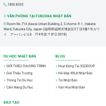
1800.8333
VĂN PHÒNG TẠI FUKUOKA NHẬT BẢN
Room No.714 ,Kawai Urban Building 2, 3 chome-9-1 , Hakata
Ward, Fukuoka City, Japan (福岡県福岡市博多区3丁目9番1号カワ
イ アーバンビルII 714号室 〒812-0018)
DU HỌC NHẬT BẢN
BLOG
GIỚI THIỆU CHƯƠNG TRÌNH
Hoạt Động Tại 3QGROUP
Giới Thiệu Trường
Hỏi Đáp XKLĐ Nhật Bản
Thông Tin Du Học
Tin Nhật Bản
Cẩm Nang Du Học
Văn Hóa Nhật Bản
ĐÀO TẠO