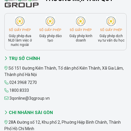
SỐ GIẤY PHÉP
SỐ GIẤY PHÉP
SỐ GIẤY PHÉP
SỐ GIẤY PHÉP
Giấy phép đưa
Giấy phép đào
Giấy phép kinh
Giấy phép dịch
NLĐ làm việc ở
tạo
doanh
vụ tư vấn du học
nước ngoài
TRỤ SỞ CHÍNH
Số 151 Đường Kiên Thành, Tổ dân phố Kiên Thành, Xã Gia Lâm,
Thành phố Hà Nội
024 3968 7270
1800.8333
3qonline@3qgroup.vn
CHI NHÁNH SÀI GÒN
28A Đường số 12, Khu phố 2, Phường Hiệp Bình Chánh, Thành
Phố Hồ Chí Minh