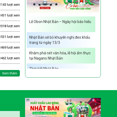
2143 lượt xem
1431 lượt xem
Lễ Obon Nhật Bản – Ngày hội báo hiếu
2018 lượt xem
1531 lượt xem
Nhật Bản sẽ bỏ khuyến nghị đeo khẩu
trang từ ngày 13/3
1469 lượt xem
Khám phá nét văn hóa, lễ hội ẩm thực
1462 lượt xem
tại Nagano Nhật Bản
Thời tiết Nhật Bản
Xem thêm