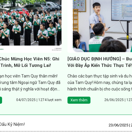
Chúc Mừng Học Viên N5: Ghi
[GIÁO DỤC ĐỊNH HƯỚNG] – Buổ
Trình, Mở Lối Tương Lai!
Với Đầy Ắp Kiến Thức Thực Tế!
ạn học viên Tam Quy thân mến!
Chào các bạn thực tập sinh và du h
Trung tâm Ngoại ngữ Tam Quy đã
của Tam Quy! Hôm nay, chúng ta lại
 sáng thật ý nghĩa với hoạt động
hành trình chuẩn bị cho cuộc sống 
..
Bản...
Xem thêm
04/07/2025 | 1274 lượt xem
26/06/2025 | 12
Dấu Kỷ Niệm!
23/06/2025 | 