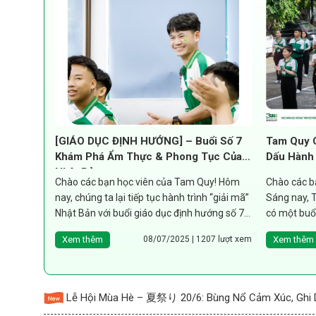
[GIÁO DỤC ĐỊNH HƯỚNG] – Buổi Số 7
Tam Quy 
Khám Phá Ẩm Thực & Phong Tục Của
Dấu Hành 
Nhật Bản
Chào các bạn học viên của Tam Quy! Hôm
Chào các b
nay, chúng ta lại tiếp tục hành trình “giải mã”
Sáng nay, 
Nhật Bản với buổi giáo dục định hướng số 7,
có một buổi
đưa...
trao chứng.
Xem thêm
Xem thêm
08/07/2025 | 1207 lượt xem
Lễ Hội Mùa Hè – 夏祭り 20/6: Bùng Nổ Cảm Xúc, Ghi 