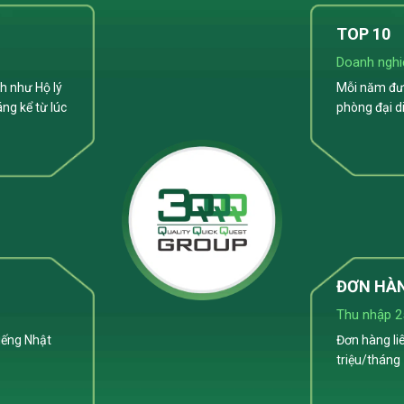
TOP 10
Doanh nghi
h như Hộ lý
Mỗi năm đưa
áng kể từ lúc
phòng đại di
ĐƠN HÀ
Thu nhập 2
tiếng Nhật
Đơn hàng li
triệu/tháng 