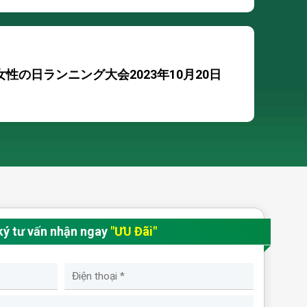
女性の日ランニング大会2023年10月20日
Tam Quyの技術研修生は、Cat Linh – Hanoi
電車に乗車し、実地経験を積みました。
ký tư vấn nhận ngay
"ƯU Đãi"
Tam Quyの学生は、火災および救助活動の実
地体験と実践に参加しました。