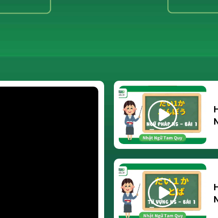
H
N
H
N